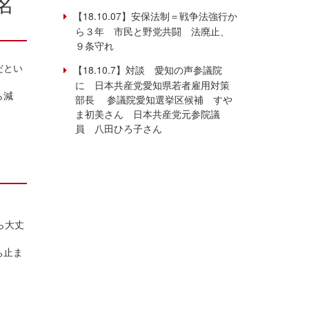
名
【18.10.07】安保法制＝戦争法強行か
ら３年 市民と野党共闘 法廃止、
９条守れ
だとい
【18.10.7】対談 愛知の声参議院
に 日本共産党愛知県若者雇用対策
ら減
部長 参議院愛知選挙区候補 すや
ま初美さん 日本共産党元参院議
員 八田ひろ子さん
任
ら大丈
ち止ま