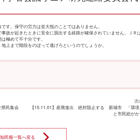
です。保守の労力は並大抵のことではありません。
事故が起きたときに安全に脱出する経路が確保されていません。ＪＲ
明は極めて不十分です。
地上まで階段をのぼって逃げろというのでしょうか。
な県民集会
【15.11.01】産廃進出 絶対阻止する 新城市 「環
と市民総がか
知民報一覧へ戻る