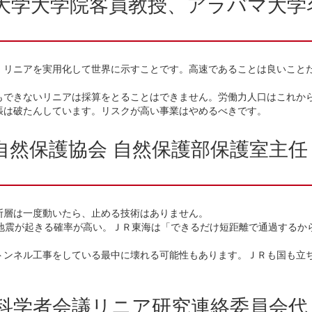
大学大学院客員教授、アラバマ大学
リニアを実用化して世界に示すことです。高速であることは良いこと
。
できないリニアは採算をとることはできません。労働力人口はこれか
張は破たんしています。リスクが高い事業はやめるべきです。
自然保護協会 自然保護部保護室主
層は一度動いたら、止める技術はありません。
地震が起きる確率が高い。ＪＲ東海は「できるだけ短距離で通過するか
ンネル工事をしている最中に壊れる可能性もあります。ＪＲも国も立
科学者会議リニア研究連絡委員会代