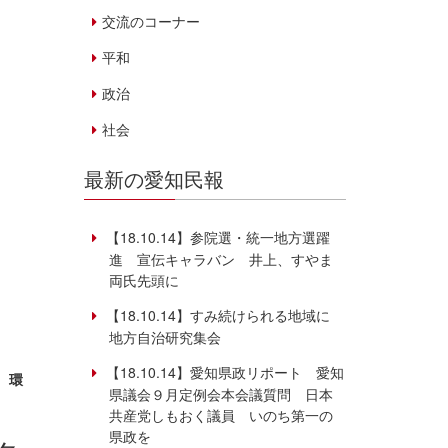
交流のコーナー
平和
政治
社会
最新の愛知民報
【18.10.14】参院選・統一地方選躍
進 宣伝キャラバン 井上、すやま
両氏先頭に
【18.10.14】すみ続けられる地域に
地方自治研究集会
【18.10.14】愛知県政リポート 愛知
、環
県議会９月定例会本会議質問 日本
共産党しもおく議員 いのち第一の
県政を