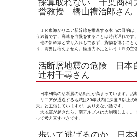
採算取れない 千葉商科
誉教授 橋山禮治郎さん
ＪＲ東海がリニア新幹線を推進する本当の目的は、
う独善です。高速を自慢をすることは時代遅れです
他の新幹線と乗り入れもできず、貨物を運ぶことも
り、需要は増えません。輸送力不足というＪＲの主
活断層地震の危険 日本
辻村千尋さん
日本列島の活断層の活動性が高まっています。活断
リニアが通過する地域は30年以内に深度６以上の
夫」と主張していますが、ありえない話です。
大地震が起きたら、南アルプスは大崩壊します。ト
って考え直すべきです。
歩いて逃げるのか 日本