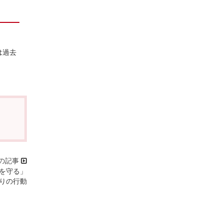
は過去
境を守る」
りの行動