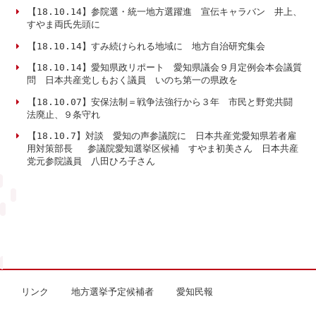
【18.10.14】参院選・統一地方選躍進 宣伝キャラバン 井上、
すやま両氏先頭に
【18.10.14】すみ続けられる地域に 地方自治研究集会
【18.10.14】愛知県政リポート 愛知県議会９月定例会本会議質
問 日本共産党しもおく議員 いのち第一の県政を
【18.10.07】安保法制＝戦争法強行から３年 市民と野党共闘
法廃止、９条守れ
【18.10.7】対談 愛知の声参議院に 日本共産党愛知県若者雇
用対策部長 参議院愛知選挙区候補 すやま初美さん 日本共産
党元参院議員 八田ひろ子さん
リンク
地方選挙予定候補者
愛知民報