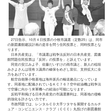
27日告示、10月４日投票の小牧市議選（定数25）は、同市
の新図書館建設計画の是非を問う住民投票と、同時投票とな
ります。
日本共産党は、「市議選は戦争法反対の日本共産党、図書
館問題住民投票は『反対』の投票を」と訴えています。
同党の安江みよ子、佐藤だいすけの両市議と、新人の稲垣
みさよさんは現有３議席の確保をめざし宣伝、支持拡大に全
力をあげています。
航空自衛隊小牧基地は海外派兵の輸送拠点になっていま
す。同基地に配備されているＫＣ７６７空中給油機は戦争法
で空爆に向かう米軍機への給油が可能になります。
反戦平和掲げる日本共産党の市議選勝利は、同基地の侵略
的強化を許さない力です。
市政問題では、レンタルＣＤ大手ツタヤを展開するカルチ
ュア・コンビニエンス・クラブ（ＣＣＣ）丸投げの新図書館