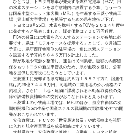
ひとつは、トヨタ自動車が発売する燃料電池車（FCV）用
の水素ステーションを県庁敷地内に設置する予算、もう一つ
は国産小型ジェット旅客機（MRJ）を生産する三菱小牧南工
場（豊山町大字豊場）を拡張するための県有地払い下げ。
トヨタは6月25日、水素を燃料とするFCVを２０１４年度中
に発売すると発表しました。販売価格は７００万円程度。
FCVの普及には水素を充てんするステーションが各地に必
要です。県は「モデルケースを提示する」として、６月補正
予算に、県庁西庁舎南側の駐車場の一角に水素ステーション
を設置する予算約５８４５万円を計上しました。
県が敷地や電源を整備し、運営は民間業者。巨額の内部留
保をもつトヨタの新型車普及のため、県が血税を投じ、公有
地を提供し先導役になろうとしています。
三菱重工に売却する県有地は約５万１５８７平方?、譲渡価
格は約26億７４４６万円。同地域の工業用地の公示価格の７
割程度。さらに、土地・建物に課税される不動産取得税の免
除や設備投資補助金の交付がおこなわれると見られます。
三菱重工の小牧南工場では、MRJのほか、航空自衛隊の次
期戦闘機F35の生産や国産ステルス戦闘機の実験機“心神”の開
発がおこなわれています。
安倍政権は、ＦＣＶの「世界最速普及」や武器輸出を視野
に入れた航空産業育成を成長戦略にすえています。
大村県政は、安倍政権と連携し、自動車・トヨタと航空