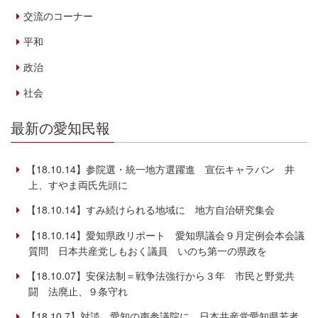
交流のコーナー
平和
政治
社会
最新の愛知民報
【18.10.14】参院選・統一地方選躍進 宣伝キャラバン 井
上、すやま両氏先頭に
【18.10.14】すみ続けられる地域に 地方自治研究集会
【18.10.14】愛知県政リポート 愛知県議会９月定例会本会議
質問 日本共産党しもおく議員 いのち第一の県政を
【18.10.07】安保法制＝戦争法強行から３年 市民と野党共
闘 法廃止、９条守れ
【18.10.7】対談 愛知の声参議院に 日本共産党愛知県若者