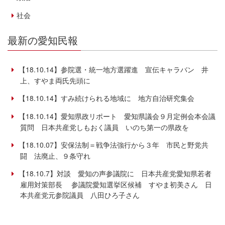
社会
最新の愛知民報
【18.10.14】参院選・統一地方選躍進 宣伝キャラバン 井
上、すやま両氏先頭に
【18.10.14】すみ続けられる地域に 地方自治研究集会
【18.10.14】愛知県政リポート 愛知県議会９月定例会本会議
質問 日本共産党しもおく議員 いのち第一の県政を
【18.10.07】安保法制＝戦争法強行から３年 市民と野党共
闘 法廃止、９条守れ
【18.10.7】対談 愛知の声参議院に 日本共産党愛知県若者
雇用対策部長 参議院愛知選挙区候補 すやま初美さん 日
本共産党元参院議員 八田ひろ子さん