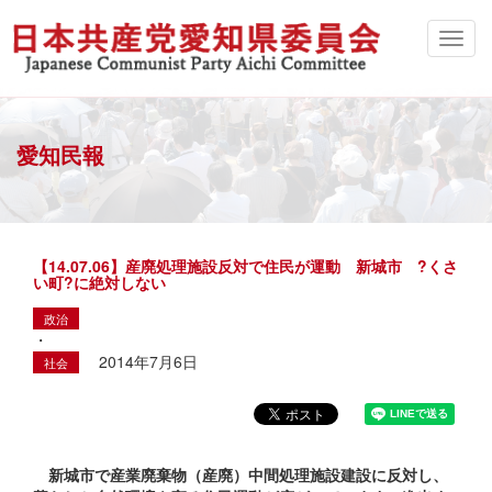
愛知民報
【14.07.06】産廃処理施設反対で住民が運動 新城市 ?くさ
い町?に絶対しない
政治
・
2014年7月6日
社会
新城市で産業廃棄物（産廃）中間処理施設建設に反対し、