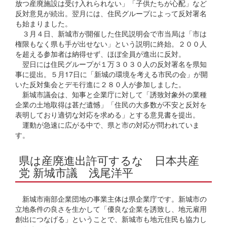
放つ産廃施設は受け入れられない」「子供たちが心配」など
反対意見が続出。翌月には、住民グループによって反対署名
も始まりました。
３月４日、新城市が開催した住民説明会で市当局は「市は
権限もなく県も手が出せない」という説明に終始。２００人
を超える参加者は納得せず、ほぼ全員が進出に反対。
翌日には住民グループが１万３０３０人の反対署名を県知
事に提出。５月17日に「新城の環境を考える市民の会」が開
いた反対集会とデモ行進に２８０人が参加しました。
新城市議会は、知事と企業庁に対して「誘致対象外の業種
企業の土地取得は甚だ遺憾」「住民の大多数が不安と反対を
表明しており適切な対応を求める」とする意見書を提出。
運動が急速に広がる中で、県と市の対応が問われていま
す。
県は産廃進出許可するな 日本共産
党 新城市議 浅尾洋平
新城市南部企業団地の事業主体は県企業庁です。新城市の
立地条件の良さを生かして「優良な企業を誘致し、地元雇用
創出につなげる」ということで、新城市も地元住民も協力し