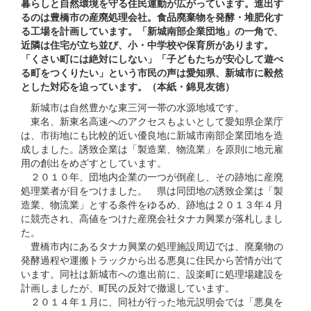
暮らしと自然環境を守る住民運動が広がっています。進出す
るのは豊橋市の産廃処理会社。食品廃棄物を発酵・堆肥化す
る工場を計画しています。「新城南部企業団地」の一角で、
近隣は住宅が立ち並び、小・中学校や保育所があります。
「くさい町には絶対にしない」「子どもたちが安心して遊べ
る町をつくりたい」という市民の声は愛知県、新城市に毅然
とした対応を迫っています。（本紙・錦見友徳）
新城市は自然豊かな東三河一帯の水源地域です。
東名、新東名高速へのアクセスもよいとして愛知県企業庁
は、市街地にも比較的近い優良地に新城市南部企業団地を造
成しました。誘致企業は「製造業、物流業」を原則に地元雇
用の創出をめざすとしています。
２０１０年、団地内企業の一つが倒産し、その跡地に産廃
処理業者が目をつけました。 県は同団地の誘致企業は「製
造業、物流業」とする条件をゆるめ、跡地は２０１３年４月
に競売され、高値をつけた産廃会社タナカ興業が落札しまし
た。
豊橋市内にあるタナカ興業の処理施設周辺では、廃棄物の
発酵過程や運搬トラックから出る悪臭に住民から苦情が出て
います。同社は新城市への進出前に、設楽町に処理場建設を
計画しましたが、町民の反対で撤退しています。
２０１４年１月に、同社が行った地元説明会では「悪臭を