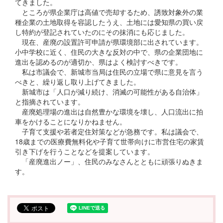
てきました。
ところが県企業庁は高値で売却するため、誘致対象外の業
種企業の土地取得を容認したうえ、土地には愛知県の買い戻
し特約が登記されていたのにその抹消にも応じました。
現在、産廃の設置許可申請が県環境部に出されています。
小中学校に近く、住民の大きな反対の中で、県の企業団地に
進出を認めるのが適切か、県はよく検討すべきです。
私は市議会で、新城市当局は住民の立場で県に意見を言う
べきと、繰り返し取り上げてきました。
新城市は「人口が減り続け、消滅の可能性がある自治体」
と指摘されています。
産廃処理場の進出は自然豊かな環境を壊し、人口流出に拍
車をかけることになりかねません。
子育て支援や若者定住対策などが急務です。私は議会で、
18歳までの医療費無料化や子育て世帯向けに市営住宅の家賃
引き下げを行うことなどを提案しています。
「産廃進出ノー」、住民のみなさんとともに頑張りぬきま
す。