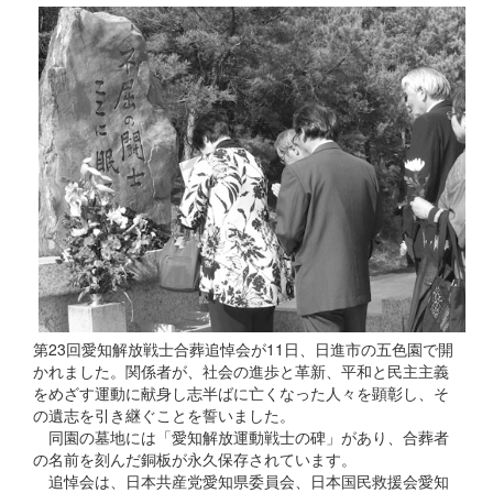
第23回愛知解放戦士合葬追悼会が11日、日進市の五色園で開
かれました。関係者が、社会の進歩と革新、平和と民主主義
をめざす運動に献身し志半ばに亡くなった人々を顕彰し、そ
の遺志を引き継ぐことを誓いました。
同園の墓地には「愛知解放運動戦士の碑」があり、合葬者
の名前を刻んだ銅板が永久保存されています。
追悼会は、日本共産党愛知県委員会、日本国民救援会愛知