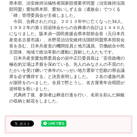
県本部、治安維持法犠牲者国家賠償要求同盟（治安維持法国
賠同盟）愛知県本部、愛知いしずえ会（遺族会）でつくる
「碑」管理委員会が主催しました。
今回、合葬されたのは、２０１３年中に亡くなった34人。
１９９２年の第１回追悼会からの合葬者の合計は１４４０人
になりました。阪本貞一国民救援会県本部前会長（元日本共
産党名古屋市議）、水野晃治治安維持法国賠同盟県本部前会
長を含む、日本共産党の機関役員と地方議員、労働組合や民
主団体、地域で政治革新の運動に貢献した人たちです。
日本共産党愛知県委員会の岩中正巳委員長は「安倍政権の
極右的立場は矛盾を深めている。先人のみなさんの不屈のた
たかいを受け継いで来年のいっせい地方選挙で悲願の県会議
席を必ず獲得する」と決意表明しました。 ２名の遺族代表
が謝辞をのべました。全員で黙とうし、名古屋青年合唱団が
追悼歌を歌いました。
式典終了後、参加者は葬送行進を行い、名前を刻んだ銅板
の収納と献花をしました。