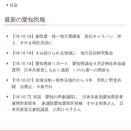
社会
最新の愛知民報
【18.10.14】参院選・統一地方選躍進 宣伝キャラバン 井
上、すやま両氏先頭に
【18.10.14】すみ続けられる地域に 地方自治研究集会
【18.10.14】愛知県政リポート 愛知県議会９月定例会本会議
質問 日本共産党しもおく議員 いのち第一の県政を
【18.10.07】安保法制＝戦争法強行から３年 市民と野党共
闘 法廃止、９条守れ
【18.10.7】対談 愛知の声参議院に 日本共産党愛知県若者
雇用対策部長 参議院愛知選挙区候補 すやま初美さん 日
本共産党元参院議員 八田ひろ子さん