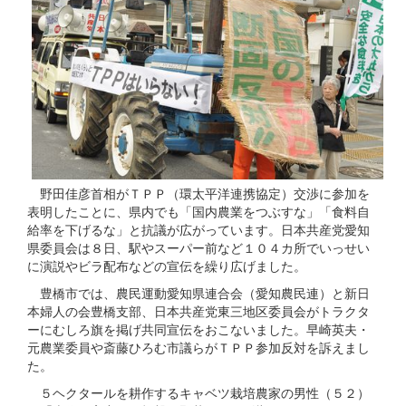
野田佳彦首相がＴＰＰ（環太平洋連携協定）交渉に参加を
表明したことに、県内でも「国内農業をつぶすな」「食料自
給率を下げるな」と抗議が広がっています。日本共産党愛知
県委員会は８日、駅やスーパー前など１０４カ所でいっせい
に演説やビラ配布などの宣伝を繰り広げました。
豊橋市では、農民運動愛知県連合会（愛知農民連）と新日
本婦人の会豊橋支部、日本共産党東三地区委員会がトラクタ
ーにむしろ旗を掲げ共同宣伝をおこないました。早崎英夫・
元農業委員や斎藤ひろむ市議らがＴＰＰ参加反対を訴えまし
た。
５ヘクタールを耕作するキャベツ栽培農家の男性（５２）