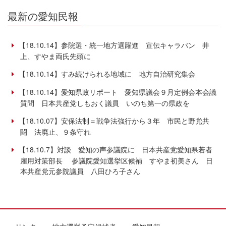
最新の愛知民報
【18.10.14】参院選・統一地方選躍進 宣伝キャラバン 井
上、すやま両氏先頭に
【18.10.14】すみ続けられる地域に 地方自治研究集会
【18.10.14】愛知県政リポート 愛知県議会９月定例会本会議
質問 日本共産党しもおく議員 いのち第一の県政を
【18.10.07】安保法制＝戦争法強行から３年 市民と野党共
闘 法廃止、９条守れ
【18.10.7】対談 愛知の声参議院に 日本共産党愛知県若者
雇用対策部長 参議院愛知選挙区候補 すやま初美さん 日
本共産党元参院議員 八田ひろ子さん