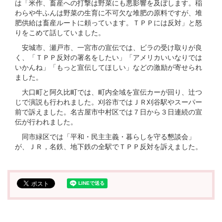
は「米作、畜産への打撃は野菜にも悪影響を及ぼします。稲
わらや牛ふんは野菜の生育に不可欠な堆肥の原料ですが、堆
肥供給は畜産ルートに頼っています。ＴＰＰには反対」と怒
りをこめて話していました。
安城市、瀬戸市、一宮市の宣伝では、ビラの受け取りが良
く、「ＴＰＰ反対の署名をしたい」「アメリカいいなりでは
いかんね」「もっと宣伝してほしい」などの激励が寄せられ
ました。
大口町と阿久比町では、町内全域を宣伝カーが回り、辻つ
じで演説も行われました。刈谷市ではＪＲ刈谷駅やスーパー
前で訴えました。名古屋市中村区では７日から３日連続の宣
伝が行われました。
同市緑区では「平和・民主主義・暮らしを守る懇談会」
が、ＪＲ，名鉄、地下鉄の全駅でＴＰＰ反対を訴えました。