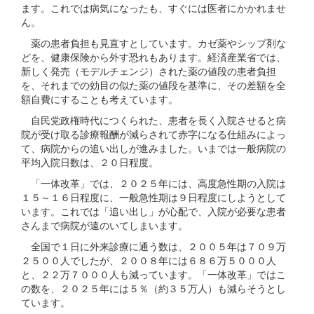
ます。これでは病気になったも、すぐには医者にかかれませ
ん。
薬の患者負担も見直すとしています。カゼ薬やシップ剤な
どを、健康保険から外す恐れもあります。経済産業省では、
新しく発売（モデルチェンジ）された薬の値段の患者負担
を、それまでの効目の似た薬の値段を基準に、その差額を全
額自費にすることも考えています。
自民党政権時代につくられた、患者を長く入院させると病
院が受け取る診療報酬が減らされて赤字になる仕組みによっ
て、病院からの追い出しが進みました。いまでは一般病院の
平均入院日数は、２０日程度。
「一体改革」では、２０２５年には、高度急性期の入院は
１５～１６日程度に、一般急性期は９日程度にしようとして
います。これでは「追い出し」が心配で、入院が必要な患者
さんまで病院が遠のいてしまいます。
全国で１日に外来診療に通う数は、２００５年は７０９万
２５００人でしたが、２００８年には６８６万５０００人
と、２２万７０００人も減っています。「一体改革」ではこ
の数を、２０２５年には５％（約３５万人）も減らそうとし
ています。