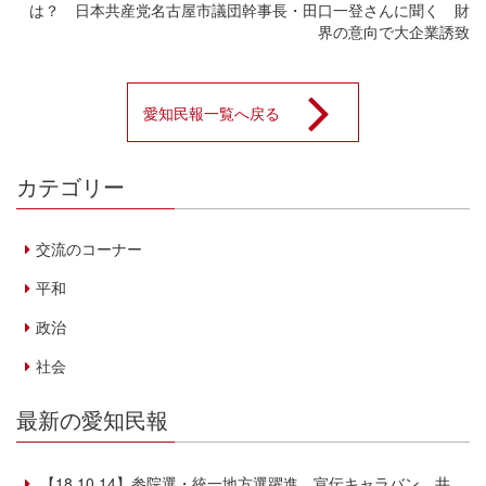
は？ 日本共産党名古屋市議団幹事長・田口一登さんに聞く 財
界の意向で大企業誘致
愛知民報一覧へ戻る
カテゴリー
交流のコーナー
平和
政治
社会
最新の愛知民報
【18.10.14】参院選・統一地方選躍進 宣伝キャラバン 井