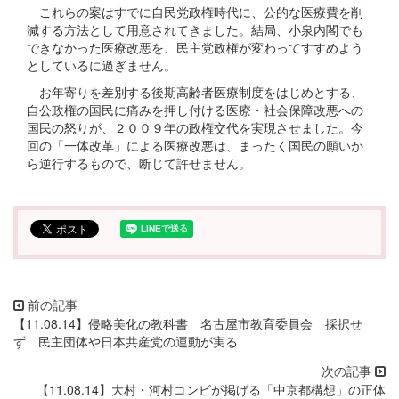
これらの案はすでに自民党政権時代に、公的な医療費を削
減する方法として用意されてきました。結局、小泉内閣でも
できなかった医療改悪を、民主党政権が変わってすすめよう
としているに過ぎません。
お年寄りを差別する後期高齢者医療制度をはじめとする、
自公政権の国民に痛みを押し付ける医療・社会保障改悪への
国民の怒りが、２００９年の政権交代を実現させました。今
回の「一体改革」による医療改悪は、まったく国民の願いか
ら逆行するもので、断じて許せません。
【11.08.14】侵略美化の教科書 名古屋市教育委員会 採択せ
ず 民主団体や日本共産党の運動が実る
【11.08.14】大村・河村コンビが掲げる「中京都構想」の正体