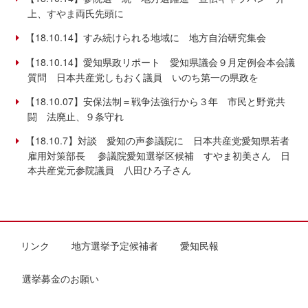
上、すやま両氏先頭に
【18.10.14】すみ続けられる地域に 地方自治研究集会
【18.10.14】愛知県政リポート 愛知県議会９月定例会本会議
質問 日本共産党しもおく議員 いのち第一の県政を
【18.10.07】安保法制＝戦争法強行から３年 市民と野党共
闘 法廃止、９条守れ
【18.10.7】対談 愛知の声参議院に 日本共産党愛知県若者
雇用対策部長 参議院愛知選挙区候補 すやま初美さん 日
本共産党元参院議員 八田ひろ子さん
リンク
地方選挙予定候補者
愛知民報
選挙募金のお願い