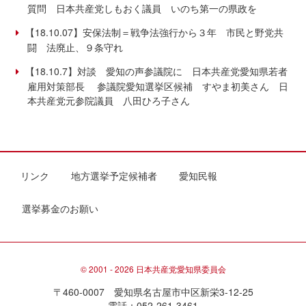
質問 日本共産党しもおく議員 いのち第一の県政を
【18.10.07】安保法制＝戦争法強行から３年 市民と野党共
闘 法廃止、９条守れ
【18.10.7】対談 愛知の声参議院に 日本共産党愛知県若者
雇用対策部長 参議院愛知選挙区候補 すやま初美さん 日
本共産党元参院議員 八田ひろ子さん
リンク
地方選挙予定候補者
愛知民報
選挙募金のお願い
© 2001 - 2026 日本共産党愛知県委員会
〒460-0007 愛知県名古屋市中区新栄3-12-25
電話：052-261-3461