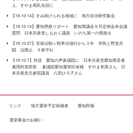
上、すやま両氏先頭に
【18.10.14】すみ続けられる地域に 地方自治研究集会
【18.10.14】愛知県政リポート 愛知県議会９月定例会本会議
質問 日本共産党しもおく議員 いのち第一の県政を
【18.10.07】安保法制＝戦争法強行から３年 市民と野党共
闘 法廃止、９条守れ
【18.10.7】対談 愛知の声参議院に 日本共産党愛知県若者
雇用対策部長 参議院愛知選挙区候補 すやま初美さん 日
本共産党元参院議員 八田ひろ子さん
リンク
地方選挙予定候補者
愛知民報
選挙募金のお願い