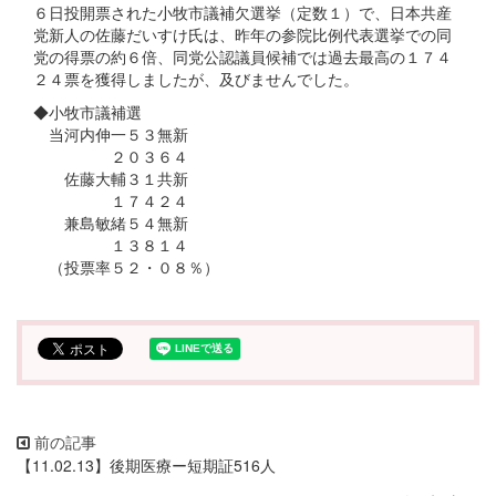
６日投開票された小牧市議補欠選挙（定数１）で、日本共産
党新人の佐藤だいすけ氏は、昨年の参院比例代表選挙での同
党の得票の約６倍、同党公認議員候補では過去最高の１７４
２４票を獲得しましたが、及びませんでした。
◆小牧市議補選
当河内伸一５３無新
２０３６４
佐藤大輔３１共新
１７４２４
兼島敏緒５４無新
１３８１４
（投票率５２・０８％）
【11.02.13】後期医療ー短期証516人