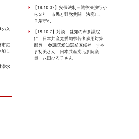
【18.10.07】安保法制＝戦争法強行か
ら３年 市民と野党共闘 法廃止、
９条守れ
艇の入
【18.10.7】対談 愛知の声参議院
に 日本共産党愛知県若者雇用対策
日市港
部長 参議院愛知選挙区候補 すや
参加し
ま初美さん 日本共産党元参院議
員 八田ひろ子さん
対潜水