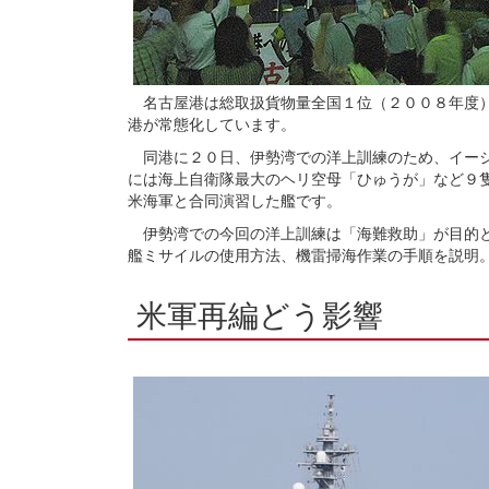
名古屋港は総取扱貨物量全国１位（２００８年度）
港が常態化しています。
同港に２０日、伊勢湾での洋上訓練のため、イージ
には海上自衛隊最大のヘリ空母「ひゅうが」など９
米海軍と合同演習した艦です。
伊勢湾での今回の洋上訓練は「海難救助」が目的と
艦ミサイルの使用方法、機雷掃海作業の手順を説明
米軍再編どう影響