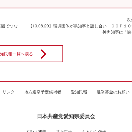
貧困でつな
【10.08.29】環境団体が県知事と話し合い ＣＯＰ
神田知事は「開
知民報一覧へ戻る
リンク
地方選挙予定候補者
愛知民報
選挙募金のお願い
日本共産党愛知県委員会
すやま初美
井上哲士
もとむら伸子