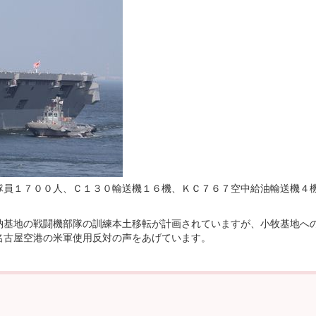
員１７００人、Ｃ１３０輸送機１６機、ＫＣ７６７空中給油輸送機４
基地の戦闘機部隊の訓練本土移転が計画されていますが、小牧基地へ
名古屋空港の米軍使用反対の声をあげています。