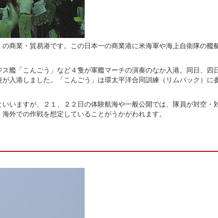
の商業・貿易港です。この日本一の商業港に米海軍や海上自衛隊の艦
ス艦「こんごう」など４隻が軍艦マーチの演奏のなか入港。同日、四
隻が入港しました。「こんごう」は環太平洋合同訓練（リムパック）に
いいますが、２１、２２日の体験航海や一般公開では、隊員が対空・
。海外での作戦を想定していることがうかがわれます。