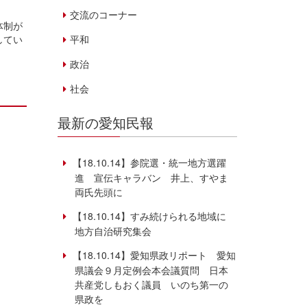
交流のコーナー
体制が
平和
してい
政治
社会
最新の愛知民報
【18.10.14】参院選・統一地方選躍
進 宣伝キャラバン 井上、すやま
両氏先頭に
【18.10.14】すみ続けられる地域に
地方自治研究集会
【18.10.14】愛知県政リポート 愛知
県議会９月定例会本会議質問 日本
共産党しもおく議員 いのち第一の
県政を