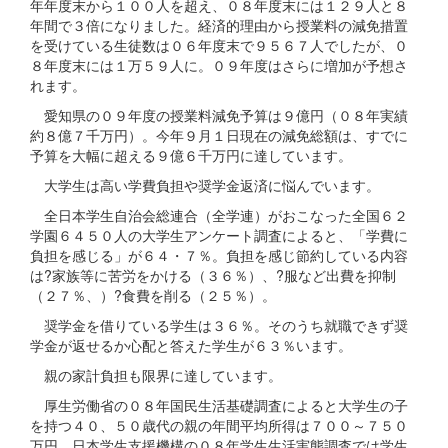
年年度末から１００人を超え、０８年度末には１２９人と８
年間で３倍になりました。経済的理由から授業料の減免措置
を受けている生徒数は０６年度末で９５６７人でしたが、０
８年度末には１万５９人に。０９年度はさらに増加が予想さ
れます。
愛知県の０９年度の授業料減免予算は９億円（０８年実績
約８億７千万円）。今年９月１日現在の減免総額は、すでに
予算を大幅に超える９億６千万円に達しています。
大学生は高い学費負担や奨学金返済に悩んでいます。
全日本学生自治会総連合（全学連）がおこなった全国６２
学園６４５０人の大学生アンケート調査によると、「学費に
負担を感じる」が６４・７％。負担を感じ節約している内容
は?家族等に苦労をかける（３６％）、?服など出費を抑制
（２７％、）?食費を削る（２５％）。
奨学金を借りている学生は３６％。そのうち就職できず奨
学金が返せるか心配と答えた学生が６３％います。
親の家計負担も限界に達しています。
厚生労働省の０８年国民生活基礎調査によると大学生の子
を持つ４０、５０歳代の親の年間平均所得は７００～７５０
万円。日本学生支援機構の０８年学生生活実態調査では学生