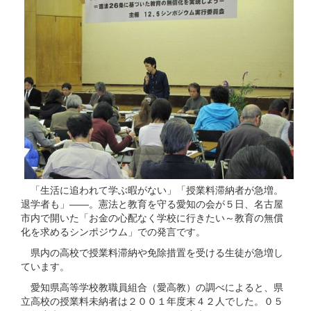
「生活に追われて学ぶ暇がない」「授業料滞納者が急増。
退学者も」――。憲法と教育を守る愛知の会が５日、名古屋
市内で開いた「お金の心配なく学校に行きたい～教育の無償
化を求めるシンポジウム」での発言です。
県内の高校で授業料滞納や免除措置を受ける生徒が急増し
ています。
愛知県高等学校教職員組合（愛高教）の調べによると、県
立高校の授業料未納者は２００１年度末４２人でした。０５