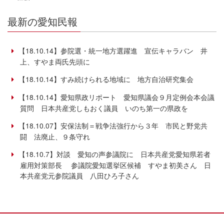
最新の愛知民報
【18.10.14】参院選・統一地方選躍進 宣伝キャラバン 井
上、すやま両氏先頭に
【18.10.14】すみ続けられる地域に 地方自治研究集会
【18.10.14】愛知県政リポート 愛知県議会９月定例会本会議
質問 日本共産党しもおく議員 いのち第一の県政を
【18.10.07】安保法制＝戦争法強行から３年 市民と野党共
闘 法廃止、９条守れ
【18.10.7】対談 愛知の声参議院に 日本共産党愛知県若者
雇用対策部長 参議院愛知選挙区候補 すやま初美さん 日
本共産党元参院議員 八田ひろ子さん