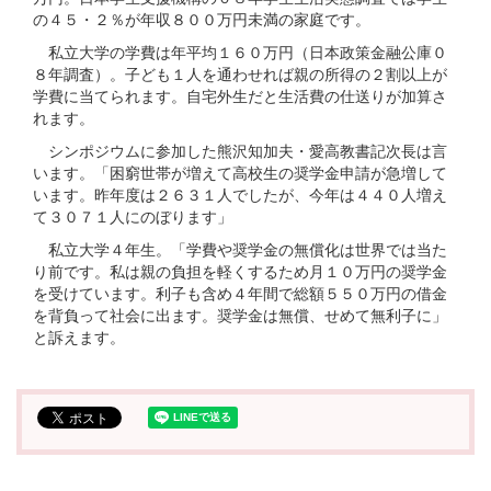
の４５・２％が年収８００万円未満の家庭です。
私立大学の学費は年平均１６０万円（日本政策金融公庫０
８年調査）。子ども１人を通わせれば親の所得の２割以上が
学費に当てられます。自宅外生だと生活費の仕送りが加算さ
れます。
シンポジウムに参加した熊沢知加夫・愛高教書記次長は言
います。「困窮世帯が増えて高校生の奨学金申請が急増して
います。昨年度は２６３１人でしたが、今年は４４０人増え
て３０７１人にのぼります」
私立大学４年生。「学費や奨学金の無償化は世界では当た
り前です。私は親の負担を軽くするため月１０万円の奨学金
を受けています。利子も含め４年間で総額５５０万円の借金
を背負って社会に出ます。奨学金は無償、せめて無利子に」
と訴えます。