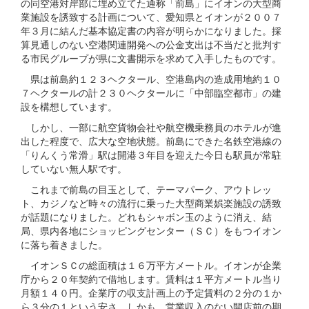
の同空港対岸部に埋め立てた通称「前島」にイオンの大型商
業施設を誘致する計画について、愛知県とイオンが２００７
年３月に結んだ基本協定書の内容が明らかになりました。採
算見通しのない空港関連開発への公金支出は不当だと批判す
る市民グループが県に文書開示を求めて入手したものです。
県は前島約１２３ヘクタール、空港島内の造成用地約１０
７ヘクタールの計２３０ヘクタールに「中部臨空都市」の建
設を構想しています。
しかし、一部に航空貨物会社や航空機乗務員のホテルが進
出した程度で、広大な空地状態。前島にできた名鉄空港線の
「りんくう常滑」駅は開港３年目を迎えた今日も駅員が常駐
していない無人駅です。
これまで前島の目玉として、テーマパーク、アウトレッ
ト、カジノなど時々の流行に乗った大型商業娯楽施設の誘致
が話題になりました。どれもシャボン玉のように消え、結
局、県内各地にショッピングセンター（ＳＣ）をもつイオン
に落ち着きました。
イオンＳＣの総面積は１６万平方メートル。イオンが企業
庁から２０年契約で借地します。賃料は１平方メートル当り
月額１４０円。企業庁の収支計画上の予定賃料の２分の１か
ら３分の１という安さ。しかも、営業収入のない開店前の期