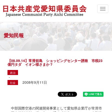
愛知民報
【08.09.14】常滑前島 ショッピングセンター誘致 市税23
億円タダ イオン様さまか？
政治
・
2008年9月11日
社会
中部国際空港の関連開発事業として愛知県企業庁が常滑市