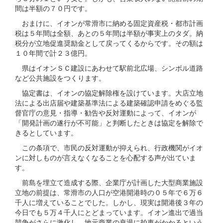
間は半額の７０円です。
おまけに、イオンが常滑市に納める固定資産税・都市計画
税は５年間は全額、あとの５年間は半額が事実上のタダ。納
税分が立地促進奨励金として戻ってくるからです。その額は
１０年間で計２３億円。
県はイオンＳＣ建設にあわせて駅前北広場、シンボル道路
など公共施設をつくります。
協定書は、イオンの協定解除権を設けています。大店立地
法による出店届や建築基準法による建築確認申請をめぐる監
督官庁の意見・指導・勧告や反対運動によって、イオンが
「開発計画の遂行が不可能」と判断したときは協定を解除で
きるとしています。
この条項で、市民の反対運動が抑えられ、行政機関がイオ
ンに対しものが言えなくなることを心配する声が出ていま
す。
前島を埋立て造成する際、企業庁が計画した大型商業施設
立地の前提は、常滑市の人口が空港開港時の０５年で６万６
千人に増えていることでした。しかし、現実は開港後３年の
今日でも５万４千人にとどまっています。イオン進出で過当
競争がさらに激化し、地元商業の衰退に拍車がかかるという