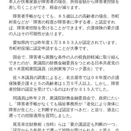
本人か扶養家族が障害者の場合、所得金額から障害者控除を
差し引くことができ、税金が減ります。
障害者手帳がなくても、６５歳以上の高齢者の場合、市町
村長などが「障害の程度が障害者に準ずる者」と認定すれ
ば、障害者控除を受けることができます。介護保険の要介護
の人はその可能性があります。
愛知県内では昨年度１万３８５３人が認定されています。
市町村役場に認定申請することが大事です。
国会で、障害者ら困難な条件の人の税負担軽減に取り組ん
できたのが、衆議院の財務金融委員をつとめる日本共産党の
佐々木憲昭衆院議員（比例東海ブロック選出）です。
佐々木議員の調査によると、名古屋市では０６年度の介護
保険要介護４と５の高齢者は１万５千人以上。しかし、障害
者控除の認定を受けているのはわずか３１５人でした。
同議員は昨年２月、衆議院財務金融委員会で、政府にたい
し「障害者手帳がなくても福祉事務所が『老化により身体に
障害が生じた』と判断すれば認定すべきだ」と迫り、過去に
遡っての控除適用を質問しました。
尾見幸次財務相（当時）らは「要介護認定も判断の一つ」
「認定から５年前まで遡って控除が受けられる」と答え、介