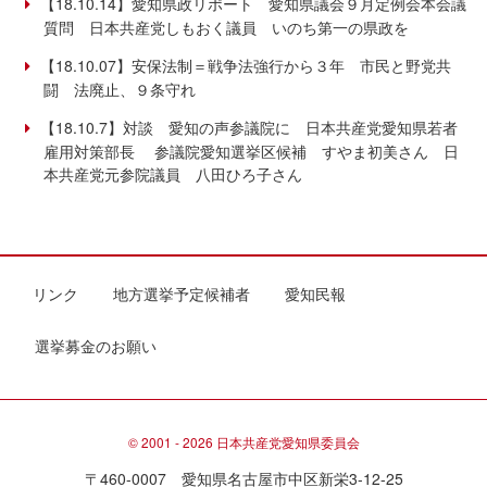
【18.10.14】愛知県政リポート 愛知県議会９月定例会本会議
質問 日本共産党しもおく議員 いのち第一の県政を
【18.10.07】安保法制＝戦争法強行から３年 市民と野党共
闘 法廃止、９条守れ
【18.10.7】対談 愛知の声参議院に 日本共産党愛知県若者
雇用対策部長 参議院愛知選挙区候補 すやま初美さん 日
本共産党元参院議員 八田ひろ子さん
リンク
地方選挙予定候補者
愛知民報
選挙募金のお願い
© 2001 - 2026 日本共産党愛知県委員会
〒460-0007 愛知県名古屋市中区新栄3-12-25