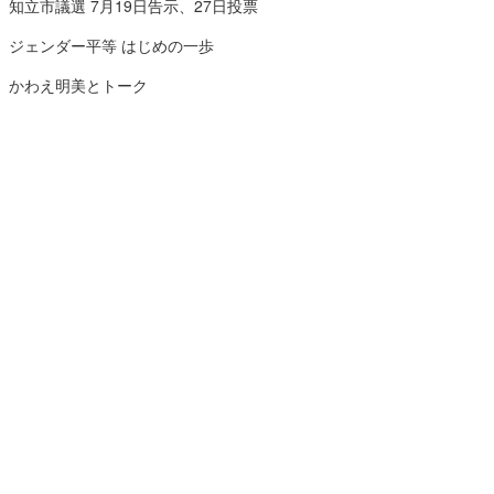
知立市議選 7月19日告示、27日投票
ジェンダー平等 はじめの一歩
かわえ明美とトーク