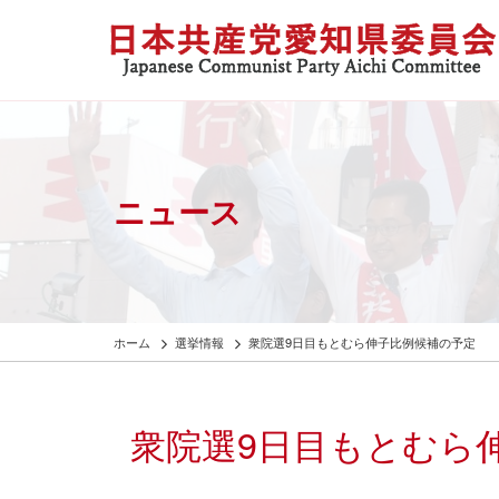
ニュース
ホーム
選挙情報
衆院選9日目もとむら伸子比例候補の予定
衆院選9日目もとむら