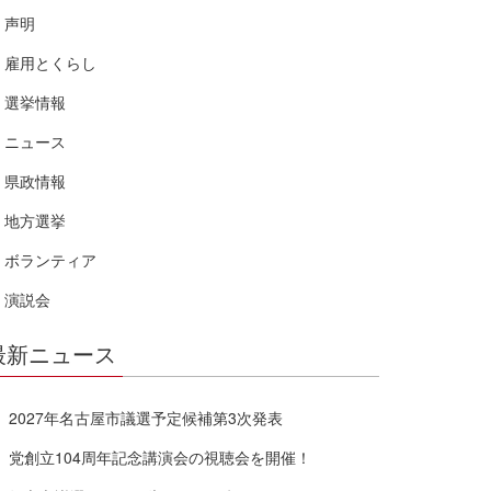
声明
雇用とくらし
選挙情報
ニュース
県政情報
地方選挙
ボランティア
演説会
最新ニュース
2027年名古屋市議選予定候補第3次発表
党創立104周年記念講演会の視聴会を開催！