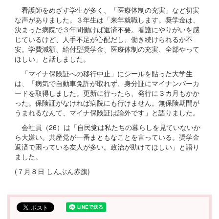
看護師をめざす学生が多く、「医療体制の充実」など切実
な声がありました。３年生は「来年就職します。奨学金は、
決まった病院で３年間働けば返済不要。看護にやりがいを感
じているけど、人手不足が心配だし、働き続けられるか不
安。学費減額、給付型奨学金、医療体制の充実、全部やって
ほしい」と話しました。
「マイナ保険証への移行中止」にシールを貼った大学生
は、「病気で自動車免許が取れず、身分証にマイナンバーカ
ードを取得しました。更新に行ったら、発行に３カ月もかか
った。保険証がなければ病院にも行けません。無保険期間が
うまれるなんて、マイナ保険証は論外です」と語りました。
会社員（26）は「自民党は私たちの暮らしを見ていないか
ら大嫌い。共産党が一番まともなことを言っている。奨学金
返済で困っている友人が多い。政治が助けてほしい」と語り
ました。
(７月８日 しんぶん赤旗)