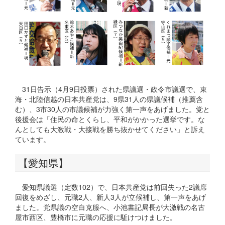
31日告示（4月9日投票）された県議選・政令市議選で、東
海・北陸信越の日本共産党は、9県31人の県議候補（推薦含
む）、3市30人の市議候補が力強く第一声をあげました。党と
後援会は「住民の命とくらし、平和がかかった選挙です。な
んとしても大激戦・大接戦を勝ち抜かせてください」と訴え
ています。
【愛知県】
愛知県議選（定数102）で、日本共産党は前回失った2議席
回復をめざし、元職2人、新人3人が立候補し、第一声をあげ
ました。党県議の空白克服へ、小池書記局長が大激戦の名古
屋市西区、豊橋市に元職の応援に駈けつけました。