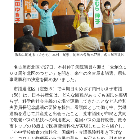
激励に応える（左から）本村、尾形、岡田の各氏＝27日、名古屋市北区
名古屋市北区で27日、本村伸子衆院議員を迎え「党創立１
００周年北区のつどい」を開き、来年の名古屋市議選、県知
事選勝利の決意を固めあいました。
市議選北区（定数５）で４期目をめざす岡田ゆき子市議
（58）は、日本共産党は、どんな困難があっても国民を裏切
らず、科学的社会主義の立場で運動してきたことなど志位和
夫委員長記念講演の要旨を報告。看護師として働く中、労働
運動を通じて共産党と出会ったこと、党市議団が市民と共同
で敬老パスの私鉄への利用拡大、巡回バスの運行改善、政令
市トップの18歳まで医療費無料化が実現したことを紹介し、
「小中学校給食の無料化、国保料・介護保険料引き下げな
ど、コロナと物価高から市民の暮らしを守るため、引き続き