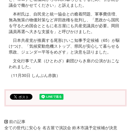
議会で働かせてください」と訴えました。
本村氏は、自民党と統一協会との癒着問題、軍事費倍増、
無為無策の物価対策など岸田政権を批判し、「悪政から国民
を守るため国会とともに名古屋にも共産党議員が必要。岡田
議員再選へ大きな支援を」と呼びかけました。
日本共産党が推薦する尾形けいこ知事予定候補（65）が駆
けつけ、「気候変動危機ストップ、県民が安心して暮らせる
県政、ジェンダー平等をめざす」と決意を語りました。
文化行事で人業（ひとわざ）劇団ひらき座の公演がおこな
われました。
（11月30日 しんぶん赤旗）
全ての世代に安心を 名古屋で演説会 鈴木市議予定候補が決意