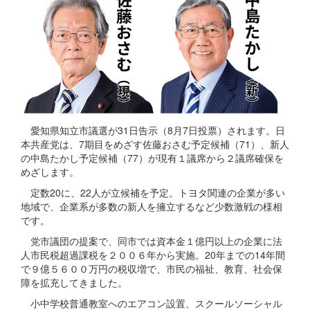
愛知県知立市議選が31日告示（8月7日投票）されます。日
本共産党は、7期目をめざす佐藤おさむ予定候補（71）、新人
の中島たかし予定候補（77）が現有１議席から２議席確保を
めざします。
定数20に、22人が立候補を予定。トヨタ関連の企業が多い
地域で、企業系が多数の新人を擁立するなど少数激戦の様相
です。
党市議団の提案で、同市では資本金１億円以上の企業に法
人市民税超過課税を２００６年から実施。20年までの14年間
で９億５６００万円の税収増で、市民の福祉、教育、社会保
障を拡充してきました。
小中学校普通教室へのエアコン設置、スクールソーシャル