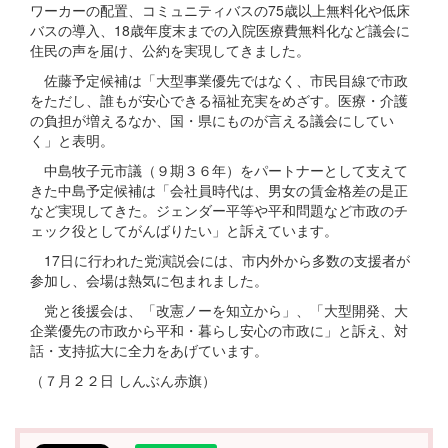
ワーカーの配置、コミュニティバスの75歳以上無料化や低床
バスの導入、18歳年度末までの入院医療費無料化など議会に
住民の声を届け、公約を実現してきました。
佐藤予定候補は「大型事業優先ではなく、市民目線で市政
をただし、誰もが安心できる福祉充実をめざす。医療・介護
の負担が増えるなか、国・県にものが言える議会にしてい
く」と表明。
中島牧子元市議（９期３６年）をパートナーとして支えて
きた中島予定候補は「会社員時代は、男女の賃金格差の是正
など実現してきた。ジェンダー平等や平和問題など市政のチ
ェック役としてがんばりたい」と訴えています。
17日に行われた党演説会には、市内外から多数の支援者が
参加し、会場は熱気に包まれました。
党と後援会は、「改憲ノーを知立から」、「大型開発、大
企業優先の市政から平和・暮らし安心の市政に」と訴え、対
話・支持拡大に全力をあげています。
（７月２２日 しんぶん赤旗）