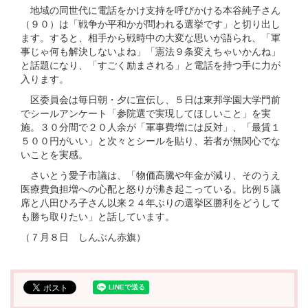
地域の同世代に電話をかけ支持を呼びかける本谷純子さん
（９０）は「戦争か平和かが問われる選挙です」と切り出し
ます。すると、相手から戦時中の大変な思いが語られ、「軍
事じゃ何も解決しないよね」「憲法９条変えちゃいかんね」
と話題になり、「すごく励まされる」と電話を持つ手に力が
入ります。
区委員会は毎日朝・夕に宣伝し、５日は東邦学園大学門前
でシールアンケート「参院選で実現してほしいこと」を実
施。３０分間で２０人余が「軍事費増には反対」、「最賃１
５００円がいい」と次々とシールを貼り、若者が無関心でな
いことを実感。
さいとう愛子市議は、「物価高騰や年金が減り、そのうえ
医療費負担増への心配と怒りが沸き起こっている。比例５議
席と八田ひろ子さん以来２４年ぶりの選挙区勝利をどうして
も勝ち取りたい」と話しています。
（７月８日 しんぶん赤旗）