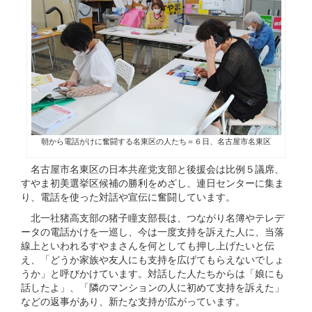
朝から電話がけに奮闘する名東区の人たち＝６日、名古屋市名東区
名古屋市名東区の日本共産党支部と後援会は比例５議席、
すやま初美選挙区候補の勝利をめざし、連日センターに集ま
り、電話を使った対話や宣伝に奮闘しています。
北一社猪高支部の猪子瞳支部長は、つながり名簿やテレデ
ータの電話かけを一巡し、今は一度支持を訴えた人に、当落
線上といわれるすやまさんを何としても押し上げたいと伝
え、「どうか家族や友人にも支持を広げてもらえないでしょ
うか」と呼びかけています。対話した人たちからは「娘にも
話したよ」、「隣のマンションの人に初めて支持を訴えた」
などの返事があり、新たな支持が広がっています。