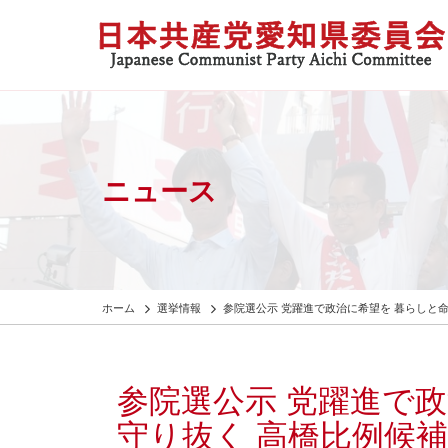
ニュース
ホーム
選挙情報
参院選公示 党躍進で政治に希望を 暮らしと命
参院選公示 党躍進で
守り抜く 高橋比例候補