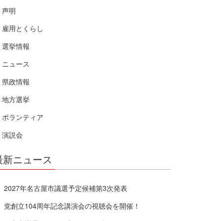
声明
雇用とくらし
選挙情報
ニュース
県政情報
地方選挙
ボランティア
演説会
最新ニュース
2027年名古屋市議選予定候補第3次発表
党創立104周年記念講演会の視聴会を開催！