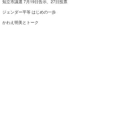
知立市議選 7月19日告示、27日投票
ジェンダー平等 はじめの一歩
かわえ明美とトーク