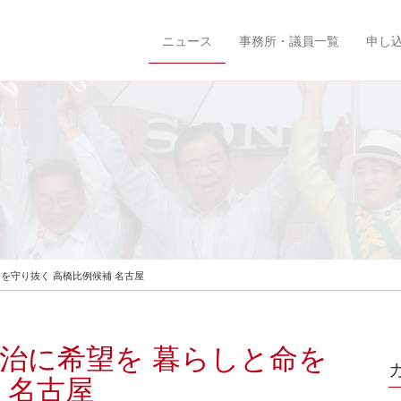
ニュース
事務所・議員一覧
申し
を守り抜く 高橋比例候補 名古屋
政治に希望を 暮らしと命を
 名古屋