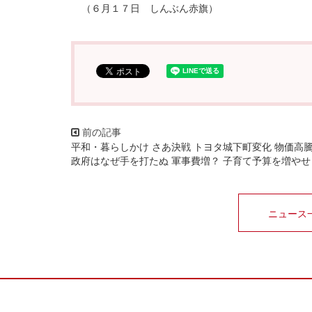
（６月１７日 しんぶん赤旗）
平和・暮らしかけ さあ決戦 トヨタ城下町変化 物価高
政府はなぜ手を打たぬ 軍事費増？ 子育て予算を増やせ
ニュース