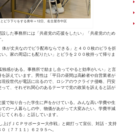
とビラ下りをする青年＝12日、名古屋市中区
設した事務所には「共産党の応援をしたい」「共産党のため
す。
。体が丈夫なのでビラ配布ならできる」と４００枚のビラを折
ない。家の周辺にも配りたい」とビラを２００枚持って帰りま
孤独感がある。事務所で励まし合ってやると効率がいい」と言
持を訴えています。男性は「平日の昼間は高齢者や自営業者が
は現役世代が電話に出るので、ロシアのウクライナ侵略、円安
使って、それぞれ関心のあるテーマで党の政策を訴えると話が
援で知り合った学生に声をかけている。みんな高い学費や生
めての一人暮らしの中、物価があがって大変みたい。学費半減
応じてくれる」と話しています。
押し上げＪＣＰサポーター大作戦」と銘打って宣伝、対話・支持
８０（７７１１）６２９５へ。