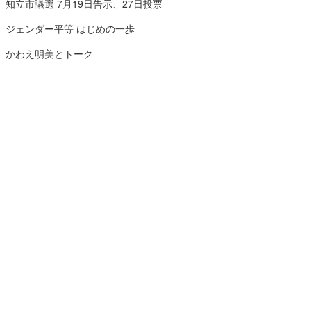
知立市議選 7月19日告示、27日投票
ジェンダー平等 はじめの一歩
かわえ明美とトーク