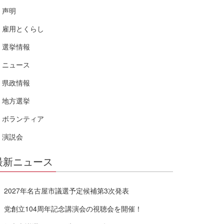
声明
雇用とくらし
選挙情報
ニュース
県政情報
地方選挙
ボランティア
演説会
最新ニュース
2027年名古屋市議選予定候補第3次発表
党創立104周年記念講演会の視聴会を開催！