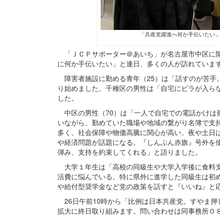
「共産党躍進へ何か手伝いたい」
「ＪＣＰサポーター＠あいち」が名古屋市中区に開
に何か手伝いたい」と連日、多くの人が訪れていま
障害者施設に勤める青年（25）は「話すのが苦手
り始めました。千種区の男性は「自宅にビラが入ら
した。
中区の男性（70）は「一人で自宅での電話かけは
いながら、勤めていた職場や地域の繋がり名簿で支
多く、社会保障や物価高騰に関心が高い。夜や土日
や経済問題が話題になる。『しんぶん赤旗』号外を
弾み、支持を約束してくれる」と語りました。
大学１年生は「高校の同級生や大学入学後に食料支
活費に悩んでいる。特に県外に進学した同級生は初
や給付型奨学金など党の政策を話すと『いいね』と
26日午前10時から「比例は日本共産党。すやま
拡大に終日取り組みます。問い合わせは同事務所０