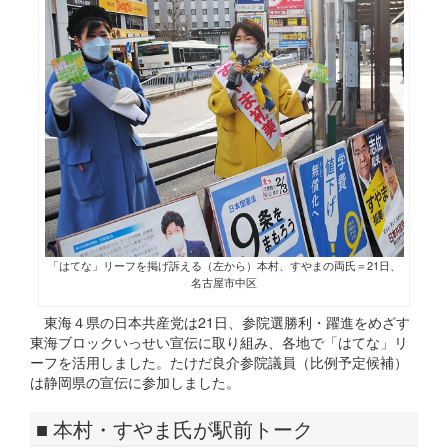
「はてな」リーフを掲げ訴える（左から）本村、すやまの両氏＝21日、
名古屋市中区
東海４県の日本共産党は21日、参院選勝利・躍進をめざす
東海ブロックいっせい宣伝に取り組み、各地で「はてな」リ
ーフを活用しました。たけだ良介参院議員（比例予定候補）
は静岡県の宣伝に参加しました。
■ 本村・すやま氏が駅前トーク