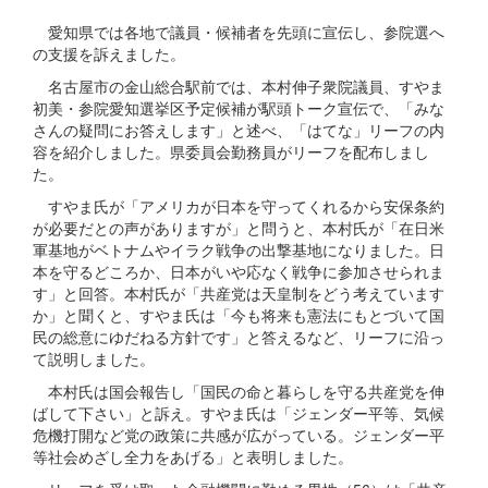
愛知県では各地で議員・候補者を先頭に宣伝し、参院選へ
の支援を訴えました。
名古屋市の金山総合駅前では、本村伸子衆院議員、すやま
初美・参院愛知選挙区予定候補が駅頭トーク宣伝で、「みな
さんの疑問にお答えします」と述べ、「はてな」リーフの内
容を紹介しました。県委員会勤務員がリーフを配布しまし
た。
すやま氏が「アメリカが日本を守ってくれるから安保条約
が必要だとの声がありますが」と問うと、本村氏が「在日米
軍基地がベトナムやイラク戦争の出撃基地になりました。日
本を守るどころか、日本がいや応なく戦争に参加させられま
す」と回答。本村氏が「共産党は天皇制をどう考えています
か」と聞くと、すやま氏は「今も将来も憲法にもとづいて国
民の総意にゆだねる方針です」と答えるなど、リーフに沿っ
て説明しました。
本村氏は国会報告し「国民の命と暮らしを守る共産党を伸
ばして下さい」と訴え。すやま氏は「ジェンダー平等、気候
危機打開など党の政策に共感が広がっている。ジェンダー平
等社会めざし全力をあげる」と表明しました。