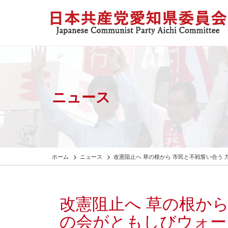
ニュース
ホーム
ニュース
改憲阻止へ 草の根から 市民と不戦誓い合う
改憲阻止へ 草の根から
の会がともしびウォー