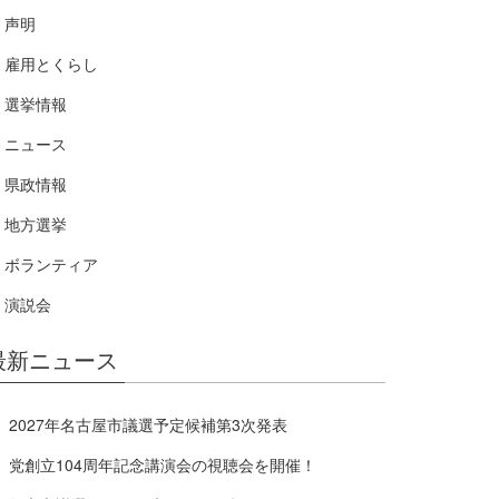
声明
雇用とくらし
選挙情報
ニュース
県政情報
地方選挙
ボランティア
演説会
最新ニュース
2027年名古屋市議選予定候補第3次発表
党創立104周年記念講演会の視聴会を開催！