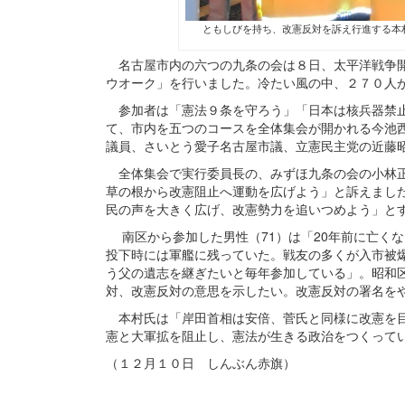
ともしびを持ち、改憲反対を訴え行進する本
名古屋市内の六つの九条の会は８日、太平洋戦争開
ウオーク」を行いました。冷たい風の中、２７０人
参加者は「憲法９条を守ろう」「日本は核兵器禁止
て、市内を五つのコースを全体集会が開かれる今池西
議員、さいとう愛子名古屋市議、立憲民主党の近藤
全体集会で実行委員長の、みずほ九条の会の小林正
草の根から改憲阻止へ運動を広げよう」と訴えまし
民の声を大きく広げ、改憲勢力を追いつめよう」と
南区から参加した男性（71）は「20年前に亡く
投下時には軍艦に残っていた。戦友の多くが入市被
う父の遺志を継ぎたいと毎年参加している」。昭和区
対、改憲反対の意思を示したい。改憲反対の署名を
本村氏は「岸田首相は安倍、菅氏と同様に改憲を目
憲と大軍拡を阻止し、憲法が生きる政治をつくって
（１２月１０日 しんぶん赤旗）