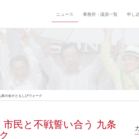
ニュース
事務所・議員一覧
申し
 九条の会がともしびウォーク
 市民と不戦誓い合う 九条
ク