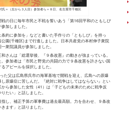
村氏＝（左から３人目）参加者ら＝８日、名古屋市千種区
戦の日に毎年市民と不戦を誓いあう「第16回平和のともしび
が参加しました。
条約に参加を」などと書いた手作りの「ともしび」を持っ
公園(千種区)まで行進しました。日本共産党の本村伸子衆院
昭一衆院議員が参加しました。
和さんは「総選挙後、『９条改憲』の動きが強まっている。
た。参加者は「市民と野党の共闘の力で９条改憲を許さない国
するアピールを採択しました。
なった父は広島県呉市の海軍基地で開戦を迎え、広島への原爆
爆し原爆症に苦しんだ。『絶対に戦争はしてはならない』とい
から参加した女性（41）は「子どもの未来のために戦争反
やりたい」と話しました。
指し、補正予算の軍事費は過去最高額。力を合わせ、９条改
いきます」と語りました。