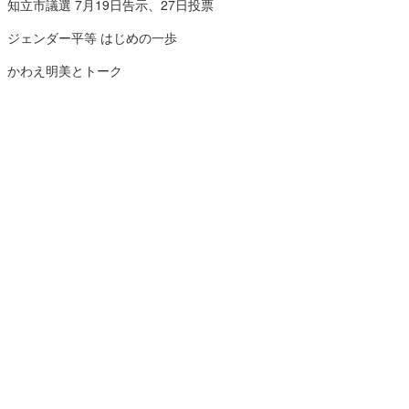
知立市議選 7月19日告示、27日投票
ジェンダー平等 はじめの一歩
かわえ明美とトーク