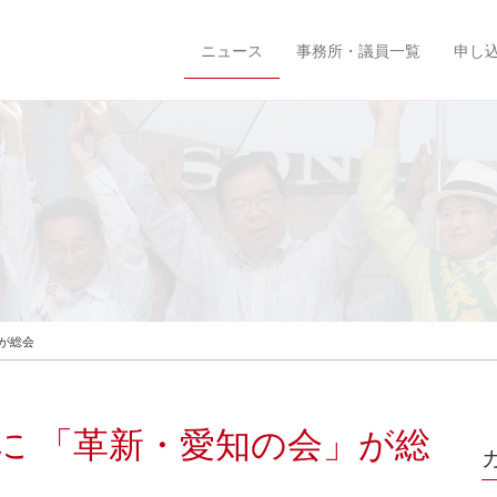
ニュース
事務所・議員一覧
申し
が総会
に 「革新・愛知の会」が総