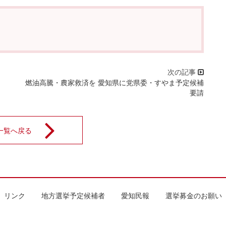
燃油高騰・農家救済を 愛知県に党県委・すやま予定候補
要請
一覧へ戻る
リンク
地方選挙予定候補者
愛知民報
選挙募金のお願い