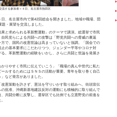
交流する参加者＝４日、名古屋市熱田区
日、名古屋市内で第42回総会を開きました。地域や職場、団
課題・展望を交流しました。
果と求められる革新懇運動」のテーマで講演。総選挙で市民
、自民党らによる共闘への攻撃は「野党共闘への脅威の裏返
一方で、国民の改憲世論は高まっていないと強調。「国会での
阻止の基本要求にこだわりつつ、ジェンダー平等やコロナ対
がる。革新懇運動の経験をいかし、さらに共闘と世論を発展さ
かりやすく市民に伝えていこう」「職場の真ん中世代に私た
ピールするためにはＳＮＳの活動が重要。青年を取り巻く自己
う」など発言がありました。
改憲策動を許さず、憲法を守りいかす取り組みへ、街頭宣伝
への批准、沖縄新基地建設反対の運動にも積極的に取り組んで
は、共闘分断に反撃し、選挙区でも比例でも立憲野党の前進を
た。