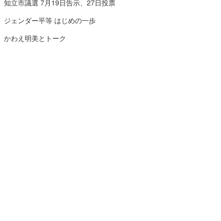
知立市議選 7月19日告示、27日投票
ジェンダー平等 はじめの一歩
かわえ明美とトーク