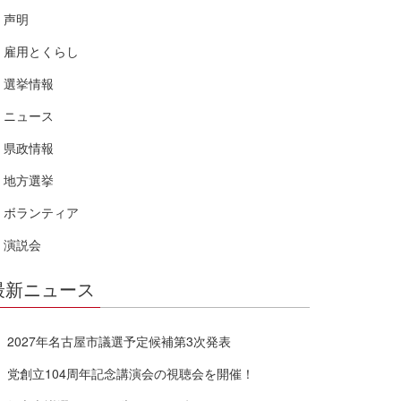
声明
雇用とくらし
選挙情報
ニュース
県政情報
地方選挙
ボランティア
演説会
最新ニュース
2027年名古屋市議選予定候補第3次発表
党創立104周年記念講演会の視聴会を開催！