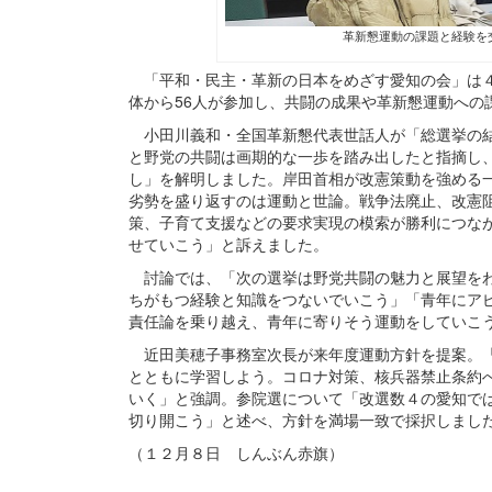
革新懇運動の課題と経験を
「平和・民主・革新の日本をめざす愛知の会」は４
体から56人が参加し、共闘の成果や革新懇運動への
小田川義和・全国革新懇代表世話人が「総選挙の結
と野党の共闘は画期的な一歩を踏み出したと指摘し
し」を解明しました。岸田首相が改憲策動を強める
劣勢を盛り返すのは運動と世論。戦争法廃止、改憲
策、子育て支援などの要求実現の模索が勝利につな
せていこう」と訴えました。
討論では、「次の選挙は野党共闘の魅力と展望をわ
ちがもつ経験と知識をつないでいこう」「青年にア
責任論を乗り越え、青年に寄りそう運動をしていこ
近田美穂子事務室次長が来年度運動方針を提案。「
とともに学習しよう。コロナ対策、核兵器禁止条約
いく」と強調。参院選について「改選数４の愛知で
切り開こう」と述べ、方針を満場一致で採択しまし
（１２月８日 しんぶん赤旗）