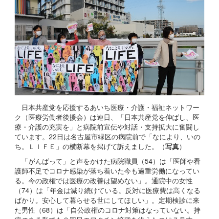
日本共産党を応援するあいち医療・介護・福祉ネットワー
ク（医療労働者後援会）は連日、「日本共産党を伸ばし、医
療・介護の充実を」と病院前宣伝や対話・支持拡大に奮闘し
ています。22日は名古屋市緑区の病院前で「なにより、いの
ち。ＬＩＦＥ」の横断幕を掲げて訴えました。（
写真
）
「がんばって」と声をかけた病院職員（54）は「医師や看
護師不足でコロナ感染が落ち着いた今も過重労働になってい
る。今の政権では医療の改善は望めない」。通院中の女性
（74）は「年金は減り続けている。反対に医療費は高くなる
ばかり。安心して暮らせる世にしてほしい」。定期検診に来
た男性（68）は「自公政権のコロナ対策はなっていない。持