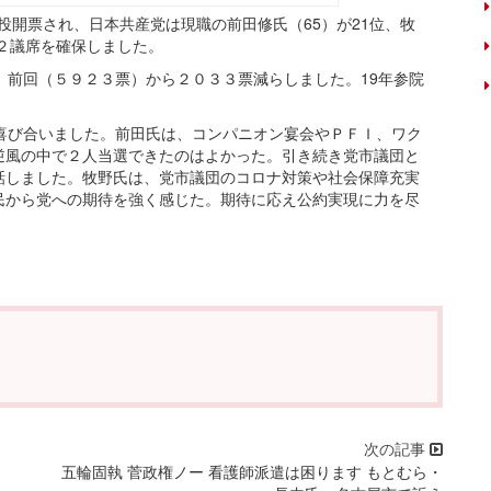
投開票され、日本共産党は現職の前田修氏（65）が21位、牧
有２議席を確保しました。
。前回（５９２３票）から２０３３票減らしました。19年参院
喜び合いました。前田氏は、コンパニオン宴会やＰＦＩ、ワク
逆風の中で２人当選できたのはよかった。引き続き党市議団と
話しました。牧野氏は、党市議団のコロナ対策や社会保障充実
民から党への期待を強く感じた。期待に応え公約実現に力を尽
五輪固執 菅政権ノー 看護師派遣は困ります もとむら・