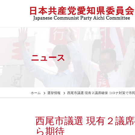
ニュース
ホーム
選挙情報
西尾市議選 現有２議席確保 コロナ対策で市
西尾市議選 現有２議
ら期待