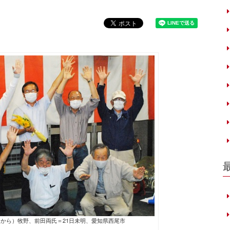
から）牧野、前田両氏＝21日未明、愛知県西尾市