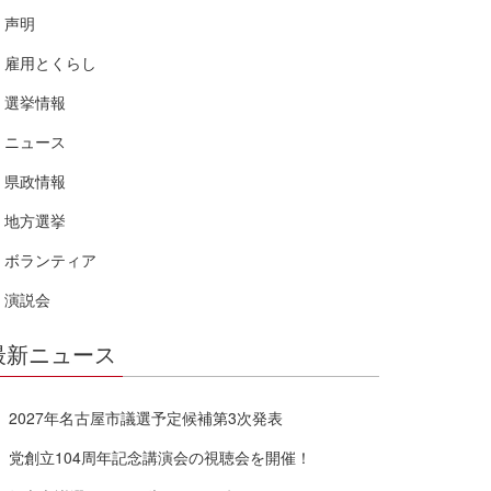
声明
雇用とくらし
選挙情報
ニュース
県政情報
地方選挙
ボランティア
演説会
最新ニュース
2027年名古屋市議選予定候補第3次発表
党創立104周年記念講演会の視聴会を開催！