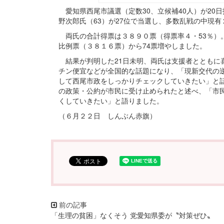
愛知県西尾市議選（定数30、立候補40人）が20日
野次郎氏（63）が27位で当選し、多数乱戦の中現
両氏の合計得票は３８９０票（得票率４・53％）
比例票（３８１６票）から74票増やしました。
結果が判明した21日未明、両氏は支援者とともに
チン便宜などが全国的な話題になり、「現新交代の
して西尾市政をしっかりチェックしていきたい」と
の政策・公約が市民に受け止められたと述べ、「市
くしていきたい」と語りました。
（６月２２日 しんぶん赤旗）
「生理の貧困」なくそう 党愛知県委が〝対策ぜひ〟