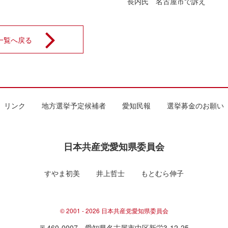
長内氏 名古屋市で訴え
一覧へ戻る
リンク
地方選挙予定候補者
愛知民報
選挙募金のお願い
日本共産党愛知県委員会
すやま初美
井上哲士
もとむら伸子
© 2001 - 2026 日本共産党愛知県委員会
〒460-0007 愛知県名古屋市中区新栄3-12-25