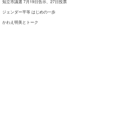
知立市議選 7月19日告示、27日投票
ジェンダー平等 はじめの一歩
かわえ明美とトーク