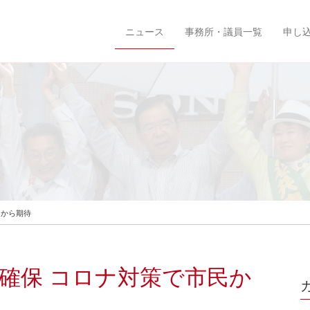
ニュース
事務所・議員一覧
申し
民から期待
席確保 コロナ対策で市民か