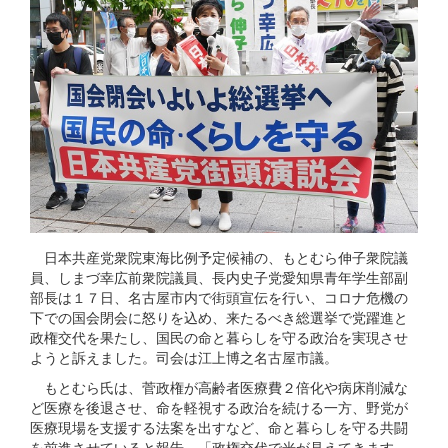
日本共産党衆院東海比例予定候補の、もとむら伸子衆院議
員、しまづ幸広前衆院議員、長内史子党愛知県青年学生部副
部長は１７日、名古屋市内で街頭宣伝を行い、コロナ危機の
下での国会閉会に怒りを込め、来たるべき総選挙で党躍進と
政権交代を果たし、国民の命と暮らしを守る政治を実現させ
ようと訴えました。司会は江上博之名古屋市議。
もとむら氏は、菅政権が高齢者医療費２倍化や病床削減な
ど医療を後退させ、命を軽視する政治を続ける一方、野党が
医療現場を支援する法案を出すなど、命と暮らしを守る共闘
を前進させていると報告。「政権交代で光が見えてきます。