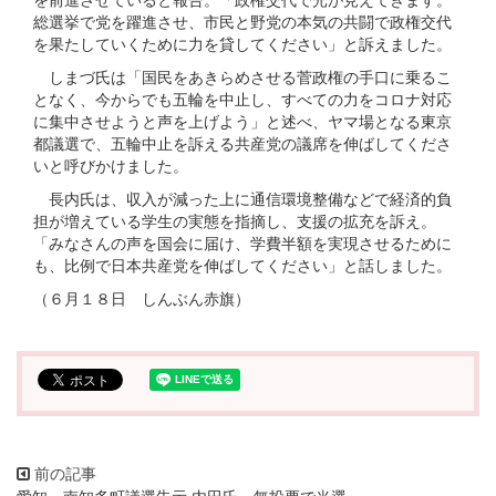
総選挙で党を躍進させ、市民と野党の本気の共闘で政権交代
を果たしていくために力を貸してください」と訴えました。
しまづ氏は「国民をあきらめさせる菅政権の手口に乗るこ
となく、今からでも五輪を中止し、すべての力をコロナ対応
に集中させようと声を上げよう」と述べ、ヤマ場となる東京
都議選で、五輪中止を訴える共産党の議席を伸ばしてくださ
いと呼びかけました。
長内氏は、収入が減った上に通信環境整備などで経済的負
担が増えている学生の実態を指摘し、支援の拡充を訴え。
「みなさんの声を国会に届け、学費半額を実現させるために
も、比例で日本共産党を伸ばしてください」と話しました。
（６月１８日 しんぶん赤旗）
愛知・南知多町議選告示 内田氏、無投票で当選