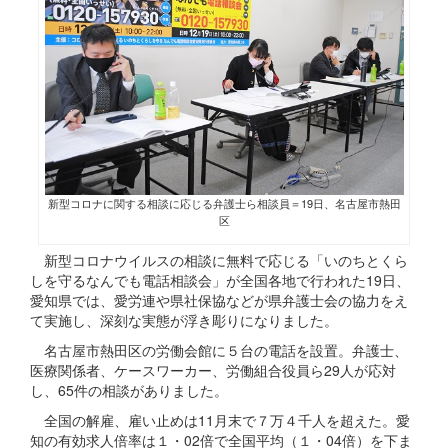
新型コロナに関する相談に応じる弁護士ら相談員＝19日、名古屋市熱田
区
新型コロナウイルスの相談に無料で応じる「いのちとくら
しを守るなんでも電話相談会」が全国各地で行われた19日、
愛知県では、愛労連や県社保協などが県弁護士会の協力をえ
て実施し、深刻な実態が浮き彫りになりました。
名古屋市熱田区の労働会館に５台の電話を設置。弁護士、
医療関係者、ケースワーカー、労働組合役員ら29人が応対
し、65件の相談がありました。
全国の解雇、雇い止めは11月末で７万４千人を超えた。愛
知の有効求人倍率は１・02倍で全国平均（１・04倍）を下ま