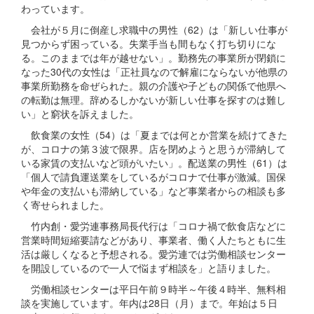
わっています。
会社が５月に倒産し求職中の男性（62）は「新しい仕事が
見つからず困っている。失業手当も間もなく打ち切りにな
る。このままでは年が越せない」。勤務先の事業所が閉鎖に
なった30代の女性は「正社員なので解雇にならないが他県の
事業所勤務を命ぜられた。親の介護や子どもの関係で他県へ
の転勤は無理。辞めるしかないが新しい仕事を探すのは難し
い」と窮状を訴えました。
飲食業の女性（54）は「夏までは何とか営業を続けてきた
が、コロナの第３波で限界。店を閉めようと思うが滞納して
いる家賃の支払いなど頭がいたい」。配送業の男性（61）は
「個人で請負運送業をしているがコロナで仕事が激減。国保
や年金の支払いも滞納している」など事業者からの相談も多
く寄せられました。
竹内創・愛労連事務局長代行は「コロナ禍で飲食店などに
営業時間短縮要請などがあり、事業者、働く人たちともに生
活は厳しくなると予想される。愛労連では労働相談センター
を開設しているので一人で悩まず相談を」と語りました。
労働相談センターは平日午前９時半～午後４時半、無料相
談を実施しています。年内は28日（月）まで。年始は５日