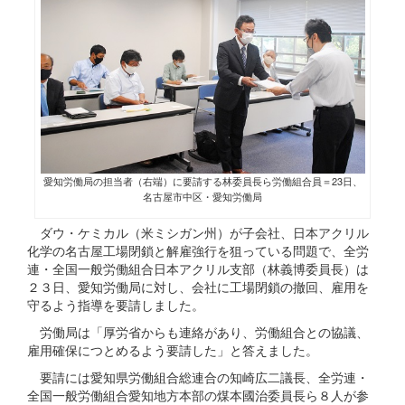
愛知労働局の担当者（右端）に要請する林委員長ら労働組合員＝23日、
名古屋市中区・愛知労働局
ダウ・ケミカル（米ミシガン州）が子会社、日本アクリル
化学の名古屋工場閉鎖と解雇強行を狙っている問題で、全労
連・全国一般労働組合日本アクリル支部（林義博委員長）は
２３日、愛知労働局に対し、会社に工場閉鎖の撤回、雇用を
守るよう指導を要請しました。
労働局は「厚労省からも連絡があり、労働組合との協議、
雇用確保につとめるよう要請した」と答えました。
要請には愛知県労働組合総連合の知崎広二議長、全労連・
全国一般労働組合愛知地方本部の煤本國治委員長ら８人が参