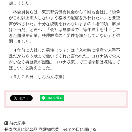
加しました。
林委員長らは「東京都労働委員会から２回も会社に『紛争
がこれ以上拡大しないよう格段の配慮を払われたい』と要望
書が出された。十分な説明を行わないままの工場閉鎖、解雇
は不当だ」と述べ、「会社は無借金で、毎年黒字を計上して
きた超優良企業。整理解雇の４要件を満たしていない」と強
調しました。
４年前に入社した男性（５７）は「入社時に増産で人手不
足だから６５歳まで働いてくれと言われた。コロナ禍で求人
が少なく再就職が困難。コロナ収束まで工場閉鎖は凍結して
ほしい」と訴えました。
（９月２５日 しんぶん赤旗）
長寿党員に記念品 党愛知県委、敬老の日に届ける