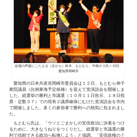
会場の声援にこたえる（左から）鈴木、もとむら、中根の３氏＝12日、
愛知県岡崎市
愛知県の日本共産党岡崎市委員会は１２日、もとむら伸子
衆院議員（比例東海予定候補）を迎えて党演説会を開催しま
した。総選挙の勝利と市議選（１０月１１日告示、１８日投
票・定数３７）での現有２議席確保にむけた党演説会を市内
で開催しました。多くの参加者で勝利への熱気に包まれまし
た。
もとむら氏は、「ウソとごまかしの安倍政治に決着をつけ
るために、大きなうねりをつくりだし、総選挙と市議選の勝
利で信頼できる政治へ転換しよう」と強調。「安倍政権の７