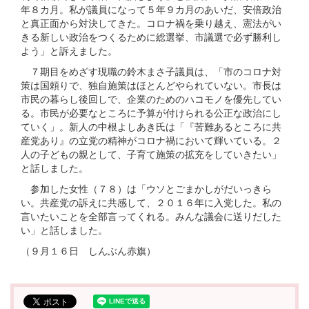
年８カ月。私が議員になって５年９カ月のあいだ、安倍政治
と真正面から対決してきた。コロナ禍を乗り越え、憲法がい
きる新しい政治をつくるために総選挙、市議選で必ず勝利し
よう」と訴えました。
７期目をめざす現職の鈴木まさ子議員は、「市のコロナ対
策は国頼りで、独自施策はほとんどやられていない。市長は
市民の暮らし後回しで、企業のためのハコモノを優先してい
る。市民が必要なところに予算が付けられる公正な政治にし
ていく」。新人の中根よしあき氏は「『苦難あるところに共
産党あり』の立党の精神がコロナ禍において輝いている。２
人の子どもの親として、子育て施策の拡充をしていきたい」
と話しました。
参加した女性（７８）は「ウソとごまかしがだいっきら
い。共産党の訴えに共感して、２０１６年に入党した。私の
言いたいことを全部言ってくれる。みんな議会に送りだした
い」と話しました。
（９月１６日 しんぶん赤旗）