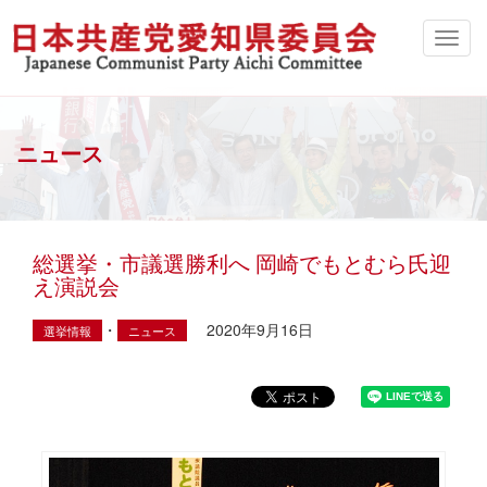
ニュース
総選挙・市議選勝利へ 岡崎でもとむら氏迎
え演説会
・
2020年9月16日
選挙情報
ニュース