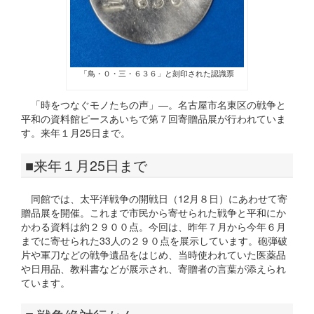
「鳥・０・三・６３６」と刻印された認識票
「時をつなぐモノたちの声」―。名古屋市名東区の戦争と
平和の資料館ピースあいちで第７回寄贈品展が行われていま
す。来年１月25日まで。
■来年１月25日まで
同館では、太平洋戦争の開戦日（12月８日）にあわせて寄
贈品展を開催。これまで市民から寄せられた戦争と平和にか
かわる資料は約２９００点。今回は、昨年７月から今年６月
までに寄せられた33人の２９０点を展示しています。砲弾破
片や軍刀などの戦争遺品をはじめ、当時使われていた医薬品
や日用品、教科書などが展示され、寄贈者の言葉が添えられ
ています。