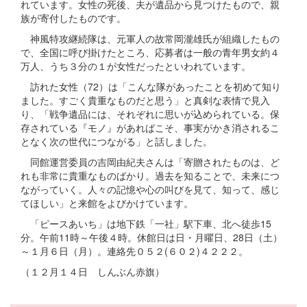
れています。女性の死後、夫が遺品から見つけたもので、親
族が寄付したものです。
神風特攻継続隊は、元軍人の故常岡瀧雄氏が組織したもの
で、全国に呼び掛けたところ、応募者は一般の青年男女約４
万人、うち３分の１が女性だったといわれています。
訪れた女性（72）は「こんな隊があったことを初めて知り
ました。すごく貴重なものだと思う」と真剣な表情で見入
り、「戦争遺品には、それぞれに思いが込められている。保
存されている『モノ』があればこそ、事実がかき消されるこ
となく次の世代につながる」と話しました。
同館運営委員の吉岡由紀夫さんは「寄贈されたものは、ど
れも非常に貴重なものばかり。過去を知ることで、未来につ
ながっていく。人々の記憶や心の叫びを見て、知って、感じ
てほしい」と来館をよびかけています。
「ピースあいち」は地下鉄「一社」駅下車、北へ徒歩15
分。午前11時～午後４時。休館日は日・月曜日、28日（土）
～１月６日（月）。連絡先０５２(６０２)４２２２。
（１２月１４日 しんぶん赤旗）