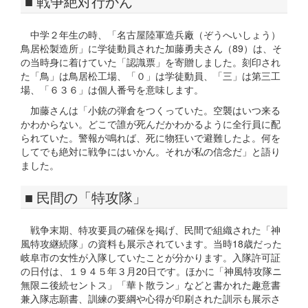
■ 戦争絶対行かん
中学２年生の時、「名古屋陸軍造兵廠（ぞうへいしょう）
鳥居松製造所」に学徒動員された加藤勇夫さん（89）は、そ
の当時身に着けていた「認識票」を寄贈しました。刻印され
た「鳥」は鳥居松工場、「０」は学徒動員、「三」は第三工
場、「６３６」は個人番号を意味します。
加藤さんは「小銃の弾倉をつくっていた。空襲はいつ来る
かわからない。どこで誰が死んだかわかるように全行員に配
られていた。警報が鳴れば、死に物狂いで避難したよ。何を
してでも絶対に戦争にはいかん。それが私の信念だ」と語り
ました。
■ 民間の「特攻隊」
戦争末期、特攻要員の確保を掲げ、民間で組織された「神
風特攻継続隊」の資料も展示されています。当時18歳だった
岐阜市の女性が入隊していたことが分かります。入隊許可証
の日付は、１９４５年３月20日です。ほかに「神風特攻隊ニ
無限ニ後続セントス」「華ト散ラン」などと書かれた趣意書
兼入隊志願書、訓練の要綱や心得が印刷された訓示も展示さ