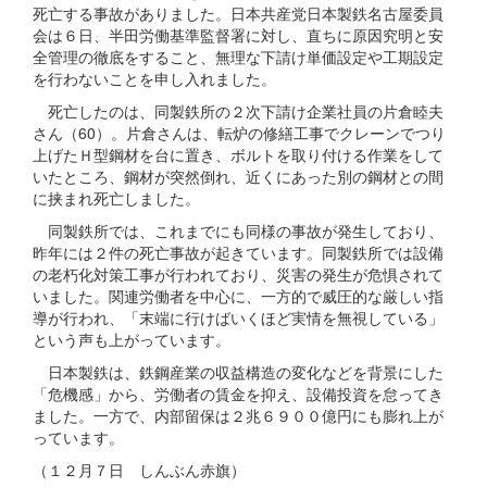
死亡する事故がありました。日本共産党日本製鉄名古屋委員
会は６日、半田労働基準監督署に対し、直ちに原因究明と安
全管理の徹底をすること、無理な下請け単価設定や工期設定
を行わないことを申し入れました。
死亡したのは、同製鉄所の２次下請け企業社員の片倉睦夫
さん（60）。片倉さんは、転炉の修繕工事でクレーンでつり
上げたＨ型鋼材を台に置き、ボルトを取り付ける作業をして
いたところ、鋼材が突然倒れ、近くにあった別の鋼材との間
に挟まれ死亡しました。
同製鉄所では、これまでにも同様の事故が発生しており、
昨年には２件の死亡事故が起きています。同製鉄所では設備
の老朽化対策工事が行われており、災害の発生が危惧されて
いました。関連労働者を中心に、一方的で威圧的な厳しい指
導が行われ、「末端に行けばいくほど実情を無視している」
という声も上がっています。
日本製鉄は、鉄鋼産業の収益構造の変化などを背景にした
「危機感」から、労働者の賃金を抑え、設備投資を怠ってき
ました。一方で、内部留保は２兆６９００億円にも膨れ上が
っています。
（１２月７日 しんぶん赤旗）