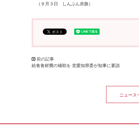
（９月３日 しんぶん赤旗）
給食食材費の補助を 党愛知県委が知事に要請
ニュース