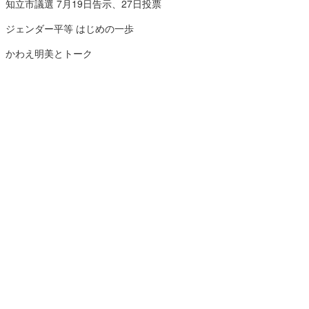
知立市議選 7月19日告示、27日投票
ジェンダー平等 はじめの一歩
かわえ明美とトーク