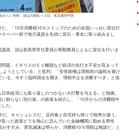
（左から）本村、須山の両氏＝２日、名古屋市中区
た、「10月消費税10％ストップのための全国いっせい宣伝行
やスーパー前で地方議員を先頭に宣伝・署名に取り組みまし
議員、須山初美県常任委員が県勤務員とともに宣伝を行いま
問題、イギリスのＥＵ離脱など経済の先行き不安が高まって
行しようとしている」と批判。「安倍政権は増税前の論戦を避け
ている。今すぐ臨時国会を開き、増税中止を決断すべき」と強
日本経済にも取り返しのつかない大打撃を与える」と指摘。
に頼らない別の道」の政策を紹介し、「10月からの消費税中
ました。
率だ。キャシュレスだ。店内食と自宅持ち帰りで税率が違う。
け取った政策ビラを熱心に読んでいた金融機関に勤める男性
高がすすみ、景気減速は明らか。消費税10％増税は無謀だ」と