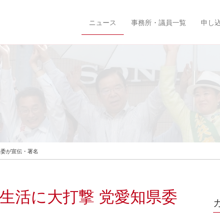
ニュース
事務所・議員一覧
申し
県委が宣伝・署名
生活に大打撃 党愛知県委