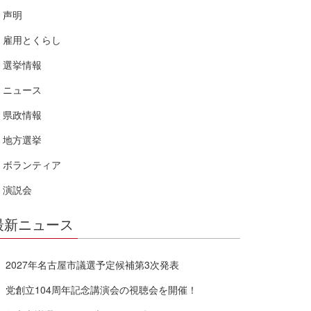
声明
雇用とくらし
選挙情報
ニュース
県政情報
地方選挙
ボランティア
演説会
最新ニュース
2027年名古屋市議選予定候補第3次発表
党創立104周年記念講演会の視聴会を開催！