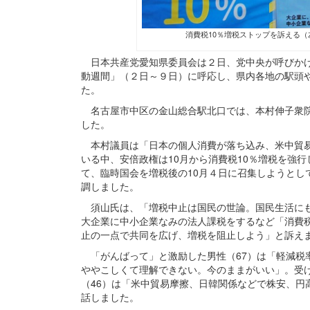
消費税10％増税ストップを訴える
日本共産党愛知県委員会は２日、党中央が呼びかけ
動週間」（２日～９日）に呼応し、県内各地の駅頭
た。
名古屋市中区の金山総合駅北口では、本村伸子衆院
した。
本村議員は「日本の個人消費が落ち込み、米中貿易
いる中、安倍政権は10月から消費税10％増税を強
て、臨時国会を増税後の10月４日に召集しようとし
調しました。
須山氏は、「増税中止は国民の世論。国民生活にも
大企業に中小企業なみの法人課税をするなど「消費税
止の一点で共同を広げ、増税を阻止しよう」と訴え
「がんばって」と激励した男性（67）は「軽減税
ややこしくて理解できない。今のままがいい」。受
（46）は「米中貿易摩擦、日韓関係などで株安、円
話しました。