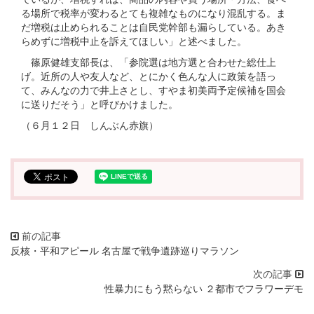
る場所で税率が変わるとても複雑なものになり混乱する。ま
だ増税は止められることは自民党幹部も漏らしている。あき
らめずに増税中止を訴えてほしい」と述べました。
篠原健雄支部長は、「参院選は地方選と合わせた総仕上
げ。近所の人や友人など、とにかく色んな人に政策を語っ
て、みんなの力で井上さとし、すやま初美両予定候補を国会
に送りだそう」と呼びかけました。
（６月１２日 しんぶん赤旗）
反核・平和アピール 名古屋で戦争遺跡巡りマラソン
性暴力にもう黙らない ２都市でフラワーデモ