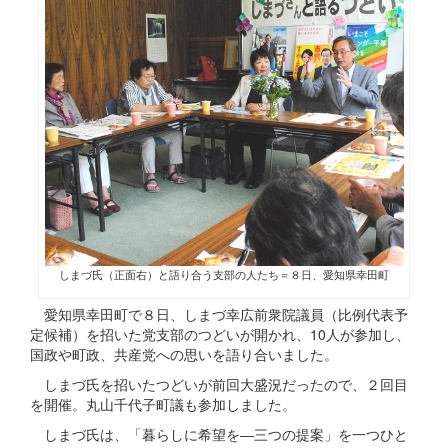
しまづ氏（正面右）と語り合う支部の人たち＝８日、愛知県幸田町
愛知県幸田町で８日、しまづ幸広前衆院議員（比例代表予
定候補）を招いた党支部のつどいが開かれ、10人が参加し、
国政や町政、共産党への思いを語り合いました。
しまづ氏を招いたつどいが前回大盛況だったので、２回目
を開催。丸山千代子町議も参加しました。
しまづ氏は、「暮らしに希望を―三つの提案」を一つひと