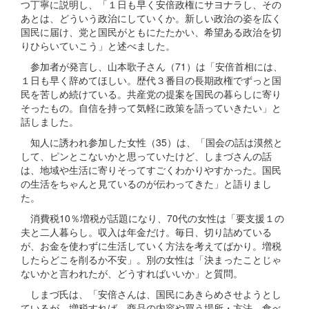
つ丁寧に説明し、「１日も早く安倍政権にサヨナラし、その
あとは、どういう政治にしていくか。新しい政治の姿を広く
国民に届け、党と国民がともにたたかい、希望ある政治を切
りひらいていこう」と述べました。
参加者が発言し、山本歌子さん（71）は「安倍首相には、
１日も早く辞めてほしい。歴代３番目の長期政権でずっと国
民を苦しめ続けている。共産党の提案を国民の暮らしに寄り
そったもの。自信を持って気軽に政策を語っていきたい」と
話しました。
知人に誘われ参加した女性（35）は、「国会の話は漠然と
して、ピンとこないかと思っていたけど、しまづさんの話
は、地域や生活に寄りそってすごくわかりやすかった。国民
の生活をちゃんと見ているのが伝わってきた」と語りまし
た。
消費税10％増税が話題になり、70代の女性は「要支援１の
夫と二人暮らし。収入は年金だけ。毎日、切り詰めている
が、お金を使わずに生活していく方法を考えてばかり。増税
したらどこを削るか不安」。別の女性は「決まったことじゃ
ないかと言われたが、どうすればいいか」と質問。
しまづ氏は、「安倍さんは、国民にあきらめさせようとし
ているが、増税すれば、商品の内容や買う場所・方法、食べ