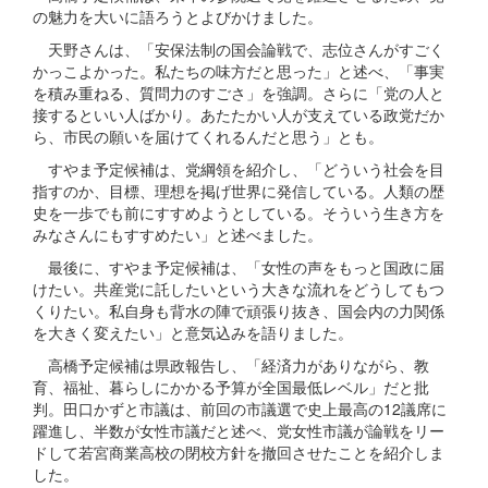
の魅力を大いに語ろうとよびかけました。
天野さんは、「安保法制の国会論戦で、志位さんがすごく
かっこよかった。私たちの味方だと思った」と述べ、「事実
を積み重ねる、質問力のすごさ」を強調。さらに「党の人と
接するといい人ばかり。あたたかい人が支えている政党だか
ら、市民の願いを届けてくれるんだと思う」とも。
すやま予定候補は、党綱領を紹介し、「どういう社会を目
指すのか、目標、理想を掲げ世界に発信している。人類の歴
史を一歩でも前にすすめようとしている。そういう生き方を
みなさんにもすすめたい」と述べました。
最後に、すやま予定候補は、「女性の声をもっと国政に届
けたい。共産党に託したいという大きな流れをどうしてもつ
くりたい。私自身も背水の陣で頑張り抜き、国会内の力関係
を大きく変えたい」と意気込みを語りました。
高橋予定候補は県政報告し、「経済力がありながら、教
育、福祉、暮らしにかかる予算が全国最低レベル」だと批
判。田口かずと市議は、前回の市議選で史上最高の12議席に
躍進し、半数が女性市議だと述べ、党女性市議が論戦をリー
ドして若宮商業高校の閉校方針を撤回させたことを紹介しま
した。