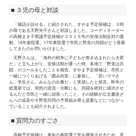
■ ３児の母と対談
「猫語が話せる」と紹介された、すやま予定候補は、３時
の母である天野光子さんと対談しました。コーディネーター
の高橋まき子県議予定候補が２０１５年の安保法制反対の運
動、16年参院選、17年衆院選で市民と野党の共闘がどう発展
してきたのか問いかけました。
天野さんは、「海外の戦争に子どもが巻き込まれたら大変
だ」と立ち上がり、安保法制が通った時、各地で「野党は共
闘」のコールをしたことを報告。すやま予定候補は、市民と
一緒につくりあげる「囲み街宣」に参加し、「若いママさ
ん、学生さん、みんなの出番だ」と実感したと発言。昨年の
総選挙では、突然の逆流・分断にも、共闘を絶対に成功させ
るんだと市民と一緒に頑張ったこと。その経験が公文書改ざ
んへの追及や６野党共同の予算組み替え提案などにつながっ
ていることも紹介されました。
■ 質問力のすごさ
高橋予定候補は、来年の参院選で党を躍進させるため、党