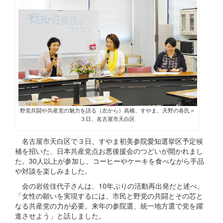
野党共闘や共産党の魅力を語る（左から）高橋、すやま、天野の各氏＝
３日、名古屋市天白区
名古屋市天白区で３日、すやま初美参院愛知選挙区予定候
補を招いた、日本共産党点お悪後援会のつどいが開かれまし
た。30人以上が参加し、コーヒーやケーキを食べながら手品
や対談を楽しみました。
会の岩佐佳代子さんは、10年ぶりの活動再出発だと述べ、
「女性の願いを実現するには、市民と野党の共闘とその芯と
なる共産党の力が必要。来年の参院選、統一地方選で党を躍
進させよう」と話しました。