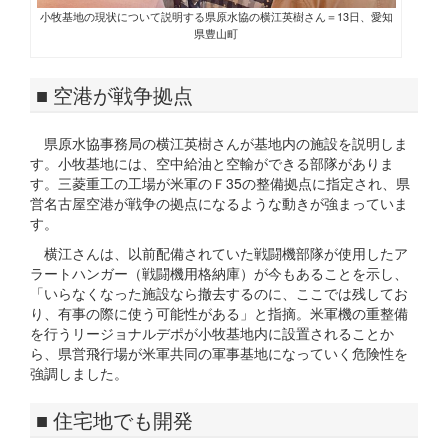
小牧基地の現状について説明する県原水協の横江英樹さん＝13日、愛知
県豊山町
■ 空港が戦争拠点
県原水協事務局の横江英樹さんが基地内の施設を説明しま
す。小牧基地には、空中給油と空輸ができる部隊がありま
す。三菱重工の工場が米軍のＦ35の整備拠点に指定され、県
営名古屋空港が戦争の拠点になるような動きが強まっていま
す。
横江さんは、以前配備されていた戦闘機部隊が使用したア
ラートハンガー（戦闘機用格納庫）が今もあることを示し、
「いらなくなった施設なら撤去するのに、ここでは残してお
り、有事の際に使う可能性がある」と指摘。米軍機の重整備
を行うリージョナルデポが小牧基地内に設置されることか
ら、県営飛行場が米軍共同の軍事基地になっていく危険性を
強調しました。
■ 住宅地でも開発