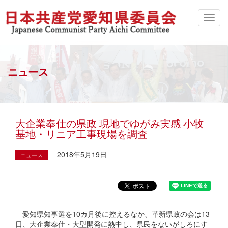
ニュース
大企業奉仕の県政 現地でゆがみ実感 小牧
基地・リニア工事現場を調査
2018年5月19日
ニュース
愛知県知事選を10カ月後に控えるなか、革新県政の会は13
日、大企業奉仕・大型開発に熱中し、県民をないがしろにす