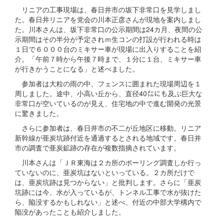
リニアの工事現場は、春日井市の坂下非常口を見学しまし
た。春日井リニアを党会の川本正彦さんが現地を案内しまし
た。川本さんは、坂下非常口の公示期間は24カ月、夜間の公
示期間はその半分が予定されｍ生コンの打設が行われる時は
１日で６０００台のミキサー車が現場に出入りすることを紹
介。「午前７時から午後７時まで、１分に１台、ミキサー車
が行きかうことになる」と述べました。
参加者は大粒の雨の中、フェンスに囲まれた現場周辺を１
周しました。途中、小高い丘から、直径40㍍にも及ぶ巨大な
非常口が空いているのが見え、住宅地の中で進む開発の光景
に驚きました。
さらに参加者は、春日井市の不二が丘地区に移動。リニア
新幹線が亜炭坑跡付近を通過するとされる地域です。春日井
市の調査で亜炭鉱跡の存在が複数指摘されています。
川本さんは「ＪＲ東海は２カ所のボーリング調査しか行っ
ていないのに、亜炭坑はないといっている。２カ所だけで
は、亜炭坑跡は見つからない」と批判します。さらに「亜炭
坑跡には今、水が入っているが、トンネル工事で水が抜けた
ら、陥没するかもしれない」と述べ、付近の中部大学構内で
陥没があったことも紹介しました。