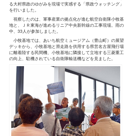
る大村県政のゆがみを現場で実感する「県政ウォッチング」
を行いました。
視察したのは、軍事産業の拠点化が進む航空自衛隊小牧基
地と、ＪＲ東海が進めるリニア中央新幹線の工事現場。雨の
中、33人が参加しました。
小牧基地では、あいち航空ミュージアム（豊山町）の展望
デッキから、小牧基地と滑走路を供用する県営名古屋飛行場
に離着陸する民間機、小牧基地に隣接して立地する三菱重工
の向上、駐機されている自衛隊輸送機などを見ました。