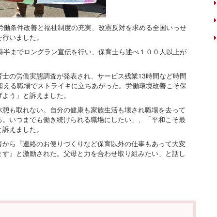
労働条件改善と福祉制度の充実、改憲反対を求める全国いっせ
を行いました。
時半までロングラン宣伝を行い、保育士ら述べ１００人以上が
士の労働実態調査が発表され、サービス残業13時間など時間
超える職場でストライキに立ちあがった。労働環境改善こそ保
げよう」と訴えました。
憩も取れない。自分の健康も家族生活も壊され職場を去って
る。いつまでも働き続けられる職場にしたい」、「平和こそ最
と訴えました。
から『連絡のお便りづくりなど保育以外の仕事もあって大変
ます』と激励された。父母と力を合わせ取り組みたい」と話し