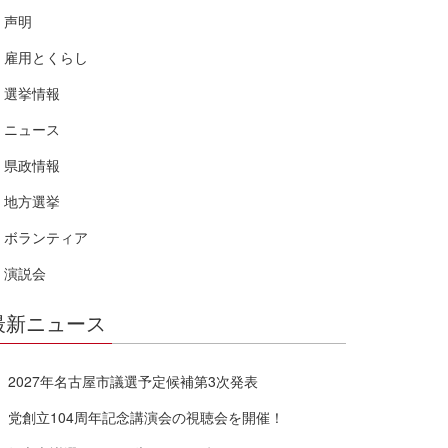
声明
雇用とくらし
選挙情報
ニュース
県政情報
地方選挙
ボランティア
演説会
最新ニュース
2027年名古屋市議選予定候補第3次発表
党創立104周年記念講演会の視聴会を開催！