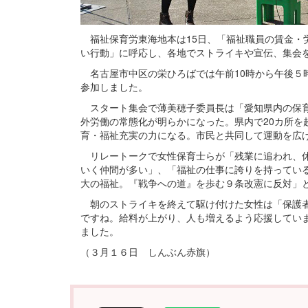
福祉保育労東海地本は15日、「福祉職員の賃金・
い行動」に呼応し、各地でストライキや宣伝、集会
名古屋市中区の栄ひろばでは午前10時から午後５
参加しました。
スタート集会で薄美穂子委員長は「愛知県内の保育
外労働の常態化が明らかになった。県内で20カ所を
育・福祉充実の力になる。市民と共同して運動を広
リレートークで女性保育士らが「残業に追われ、休
いく仲間が多い」、「福祉の仕事に誇りを持ってい
大の福祉。『戦争への道』を歩む９条改憲に反対」
朝のストライキを終えて駆け付けた女性は「保護者
ですね。給料が上がり、人も増えるよう応援してい
ました。
（３月１６日 しんぶん赤旗）