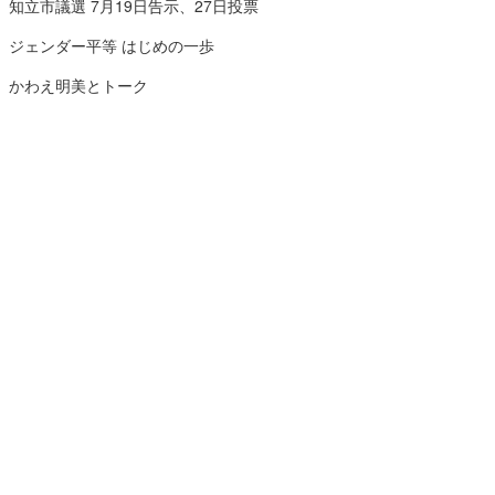
知立市議選 7月19日告示、27日投票
ジェンダー平等 はじめの一歩
かわえ明美とトーク