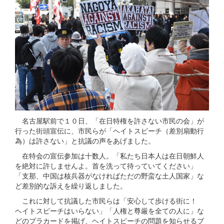
名古屋駅前で１０日、「在日特権を許さない市民の会」が
行った街頭宣伝に、市民らが「ヘイトスピーチ（差別扇動行
為）は許さない」と抗議の声をあげました。
在特会の宣伝参加は十数人。「私たち日本人は在日朝鮮人
を絶対に許しませんよ。首を洗って待っていてください」
「支那、中国は核兵器がなければただの野蛮な土人国家」な
ど差別的な訴えを繰り返しました。
これに対して抗議した市民らは「安心して歩ける街に！
ヘイトスピーチはいらない」「人権と尊厳を全ての人に」な
どのプラカードを掲げ、ヘイトスピーチの問題を知らせるブ