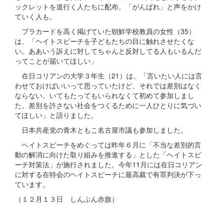
ックレットを道行く人たちに配布。「がんばれ」と声をかけ
ていく人も。
プラカードを高く掲げていた朝鮮学校教員の女性（35）
は、「ヘイトスピーチを子どもたちの目に触れさせたくな
い。ああいう訴えに対してちゃんと反対してる人もいるんだ
ってことが届いてほしい」
在日コリアンの大学３年生（21）は、「言いたい人には言
わせておけばいいって思っていたけど、それでは差別はなく
ならない。いてもたってもいられなくて初めて参加しまし
た。差別を許さない社会をつくるために一人ひとりに気づい
てほしい」と語りました。
日本共産党の青木ともこ名古屋市議も参加しました。
ヘイトスピーチをめぐっては昨年６月に「不当な差別的言
動の解消に向けた取り組みを推進する」とした「ヘイトスピ
ーチ対策法」が施行されました。今年11月には在日コリアン
に対する在特会のヘイトスピーチに最高裁で有罪判決が下っ
ています。
（１２月１３日 しんぶん赤旗）