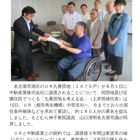
名古屋市港区のＵＲ九番団地（１４７５戸）が８月１日に
中駒産業株式会社に譲渡されることについて、同団地及び近
隣住民でつくる「九番団地を考える会」（土井照雄代表）は
12日、ＵＲ（都市再生機構）中部支社へ、今までどおりの居
住条件確保などを求めて要請し、約１８０人分の署名を提出
しました。もとむら伸子衆院議員、山口清明名古屋市議が同
席しました。
ＵＲと中駒産業との契約では、譲渡後３年間は家賃等の値
上げはしないとなっています。参加者は「３年目以降も住み