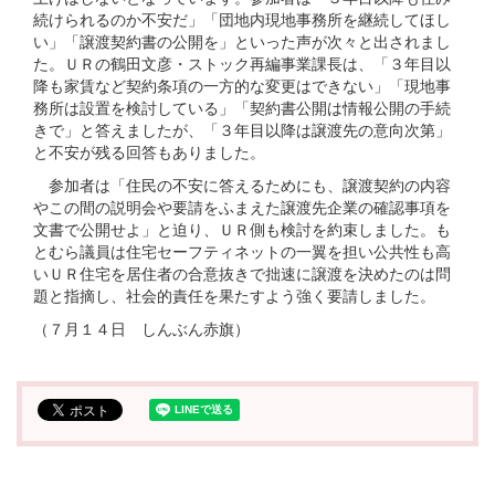
続けられるのか不安だ」「団地内現地事務所を継続してほし
い」「譲渡契約書の公開を」といった声が次々と出されまし
た。ＵＲの鶴田文彦・ストック再編事業課長は、「３年目以
降も家賃など契約条項の一方的な変更はできない」「現地事
務所は設置を検討している」「契約書公開は情報公開の手続
きで」と答えましたが、「３年目以降は譲渡先の意向次第」
と不安が残る回答もありました。
参加者は「住民の不安に答えるためにも、譲渡契約の内容
やこの間の説明会や要請をふまえた譲渡先企業の確認事項を
文書で公開せよ」と迫り、ＵＲ側も検討を約束しました。も
とむら議員は住宅セーフティネットの一翼を担い公共性も高
いＵＲ住宅を居住者の合意抜きで拙速に譲渡を決めたのは問
題と指摘し、社会的責任を果たすよう強く要請しました。
（７月１４日 しんぶん赤旗）