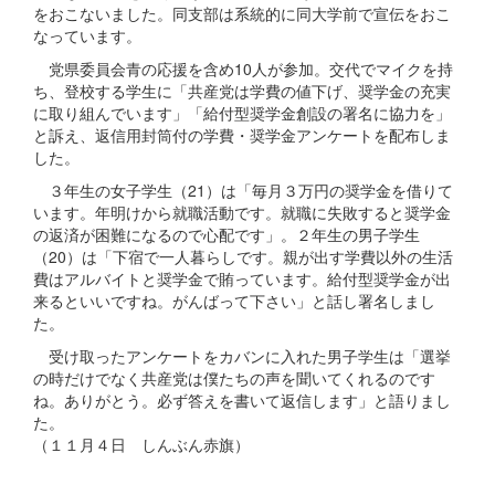
をおこないました。同支部は系統的に同大学前で宣伝をおこ
なっています。
党県委員会青の応援を含め10人が参加。交代でマイクを持
ち、登校する学生に「共産党は学費の値下げ、奨学金の充実
に取り組んでいます」「給付型奨学金創設の署名に協力を」
と訴え、返信用封筒付の学費・奨学金アンケートを配布しま
した。
３年生の女子学生（21）は「毎月３万円の奨学金を借りて
います。年明けから就職活動です。就職に失敗すると奨学金
の返済が困難になるので心配です」。２年生の男子学生
（20）は「下宿で一人暮らしです。親が出す学費以外の生活
費はアルバイトと奨学金で賄っています。給付型奨学金が出
来るといいですね。がんばって下さい」と話し署名しまし
た。
受け取ったアンケートをカバンに入れた男子学生は「選挙
の時だけでなく共産党は僕たちの声を聞いてくれるのです
ね。ありがとう。必ず答えを書いて返信します」と語りまし
た。
（１１月４日 しんぶん赤旗）