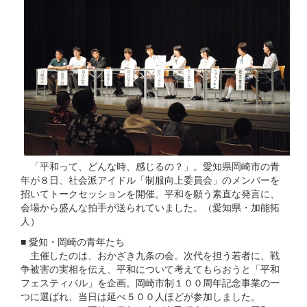
「平和って、どんな時、感じるの？」。愛知県岡崎市の青
年が８日、社会派アイドル「制服向上委員会」のメンバーを
招いてトークセッションを開催。平和を願う素直な発言に、
会場から盛んな拍手が送られていました。（愛知県・加能拓
人）
■ 愛知・岡崎の青年たち
主催したのは、おかざき九条の会。次代を担う若者に、戦
争被害の実相を伝え、平和について考えてもらおうと「平和
フェスティバル」を企画。岡崎市制１００周年記念事業の一
つに選ばれ、当日は延べ５００人ほどが参加しました。