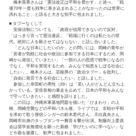
橋本美香さんは「憲法改正は平和を脅かす」と述べ、「戦
後70年一度も戦争に巻き込まれることがなかったのは世界に
誇れること」と語ると大きな拍手に包まれました。
■ タブーなくして
安保法制についても、「政府が信用できないので反対」
「はっきり言って憲法違反」「戦場に行くのは私たちの世
代。絶対に人を殺させてはならない」と話し合いました。
「どんな日本にしたいのか」との問いには、岡崎の青年が
「若者が気軽に社会や政治に参加できる日本にするため、岡
崎から発信していきたい」「一部の人の思惑で戦争になるの
でなく、平和を実現するため、みんなで知恵をしぼる社会に
したい」。橋本さんは、芸能界の「政治タブー」を批判し、
「自由に発言できる社会にしたい」と話しました。
参加した幸田町の男性（29）は「若い人がどんどん立ち上
がっている。安倍首相の暴走を止めて、日本の平和をみんな
で守っていきたい」と感想を語りました。
この日は、沖縄米軍基地問題を描いた「ひまわり」の上
映、岡崎空襲などの平和パネル展。ライブでは、非戦や平和
を求めて歌う僧侶シンガーの鈴木君代さん、天白真央さん、
岡崎市出身のタップダンサー舞音＆響が出演。制服向上委員
会は奨学金無償化を願った新曲「学びたいのに学べない」な
ど６曲を披露し、歓声に包まれました。