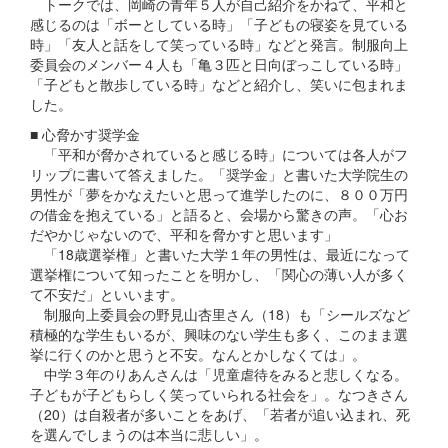
トークでは、岡崎の青年５人が自己紹介をかねて、平和と
感じるのは「ボーとしている時」「子どもの寝姿を見ている
時」「友人と話をして笑っている時」などと発言。制服向上
委員会のメンバー４人も「亀３匹と日向ぼっこしている時」
「子どもと散歩している時」などと紹介し、笑いに包まれま
した。
■ 心脅かす奨学金
「平和が脅かされていると感じる時」については各人がフ
リップに書いて答えました。「奨学金」と書いた大学院生の
男性が「夢をかなえたいと思って進学したのに、８００万円
の借金を抱えている」と語ると、会場から驚きの声。「心お
だやかじゃないので、平和を脅かすと思います」
「18歳選挙権」と書いた大学１年の男性は、最近になって
選挙権について知ったことを明かし、「関心の薄い人が多く
て不安だ」といいます。
制服向上委員会の野見山杏里さん（18）も「シールズなど
積極的な学生もいるが、興味のない学生も多く、このまま選
挙に行くのかと思うと不安。なんとかしなくては」。
中学３年のりあんさんは「児童虐待をみると悲しくなる。
子どもが子どもらしく笑っていられる社会を」。なつきさん
（20）は自殺者が多いことをあげ、「若者が追い込まれ、死
を選んでしまうのは本当に悲しい」。