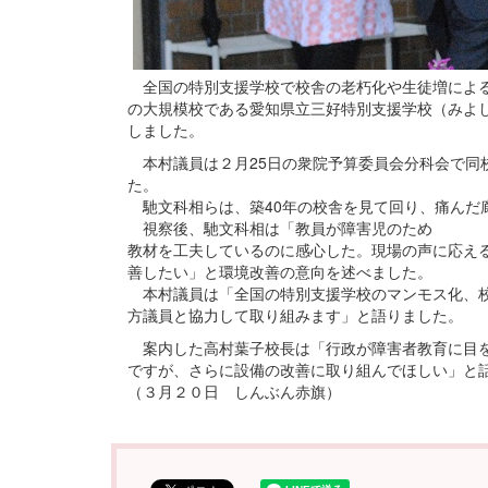
全国の特別支援学校で校舎の老朽化や生徒増による
の大規模校である愛知県立三好特別支援学校（みよ
しました。
本村議員は２月25日の衆院予算委員会分科会で同
た。
馳文科相らは、築40年の校舎を見て回り、痛んだ
視察後、馳文科相は「教員が障害児のため
教材を工夫しているのに感心した。現場の声に応え
善したい」と環境改善の意向を述べました。
本村議員は「全国の特別支援学校のマンモス化、校
方議員と協力して取り組みます」と語りました。
案内した高村葉子校長は「行政が障害者教育に目を
ですが、さらに設備の改善に取り組んでほしい」と
（３月２０日 しんぶん赤旗）