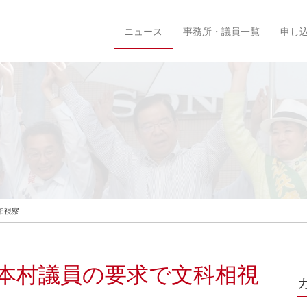
ニュース
事務所・議員一覧
申し
相視察
本村議員の要求で文科相視