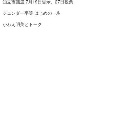
知立市議選 7月19日告示、27日投票
ジェンダー平等 はじめの一歩
かわえ明美とトーク