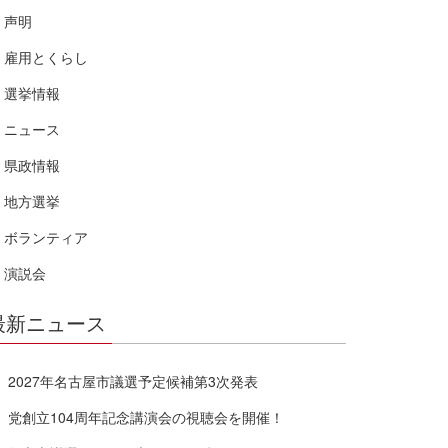
声明
雇用とくらし
選挙情報
ニュース
県政情報
地方選挙
ボランティア
演説会
最新ニュース
2027年名古屋市議選予定候補第3次発表
党創立104周年記念講演会の視聴会を開催！