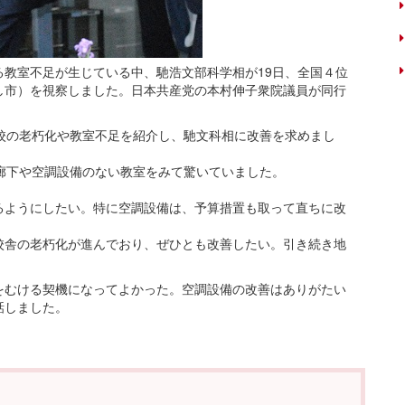
教室不足が生じている中、馳浩文部科学相が19日、全国４位
し市）を視察しました。日本共産党の本村伸子衆院議員が同行
校の老朽化や教室不足を紹介し、馳文科相に改善を求めまし
廊下や空調設備のない教室をみて驚いていました。
るようにしたい。特に空調設備は、予算措置も取って直ちに改
舎の老朽化が進んでおり、ぜひとも改善したい。引き続き地
むける契機になってよかった。空調設備の改善はありがたい
話しました。