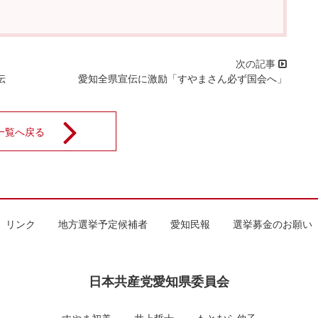
伝
愛知全県宣伝に激励「すやまさん必ず国会へ」
一覧へ戻る
リンク
地方選挙予定候補者
愛知民報
選挙募金のお願い
日本共産党愛知県委員会
すやま初美
井上哲士
もとむら伸子