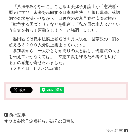
「八法亭みややっこ」こと飯田美弥子弁護士が「憲法噺～
歴史に学び、未来を志向する日本国憲法」と題し講演。落語
調で会場を沸かせながら、自民党の改憲草案や安倍政権の
「戦争する国づくり」などを批判し「私が国の主人公だとい
う自覚を持って運動をしよう」と強調しました。
熱田区では戦争法廃止署名は１月末現在、世帯数の１割を
超える３２００人分以上集まっています。
参加者から「一人ひとりが周りの人と話し、現憲法の良さ
を伝えていかなくては」「立憲主義を守るため署名を広げ
る」の感想が寄せられました。
（２月４日 しんぶん赤旗）
すやま参院予定候補らが節分の日宣伝