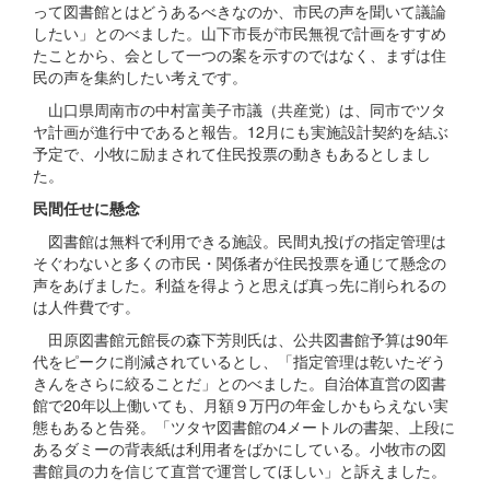
って図書館とはどうあるべきなのか、市民の声を聞いて議論
したい」とのべました。山下市長が市民無視で計画をすすめ
たことから、会として一つの案を示すのではなく、まずは住
民の声を集約したい考えです。
山口県周南市の中村富美子市議（共産党）は、同市でツタ
ヤ計画が進行中であると報告。12月にも実施設計契約を結ぶ
予定で、小牧に励まされて住民投票の動きもあるとしまし
た。
民間任せに懸念
図書館は無料で利用できる施設。民間丸投げの指定管理は
そぐわないと多くの市民・関係者が住民投票を通じて懸念の
声をあげました。利益を得ようと思えば真っ先に削られるの
は人件費です。
田原図書館元館長の森下芳則氏は、公共図書館予算は90年
代をピークに削減されているとし、「指定管理は乾いたぞう
きんをさらに絞ることだ」とのべました。自治体直営の図書
館で20年以上働いても、月額９万円の年金しかもらえない実
態もあると告発。「ツタヤ図書館の4メートルの書架、上段に
あるダミーの背表紙は利用者をばかにしている。小牧市の図
書館員の力を信じて直営で運営してほしい」と訴えました。