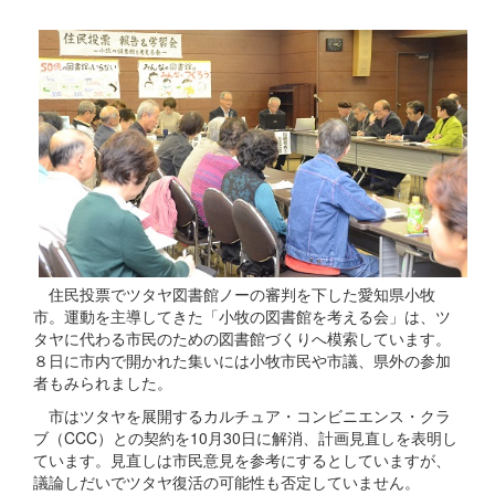
住民投票でツタヤ図書館ノーの審判を下した愛知県小牧
市。運動を主導してきた「小牧の図書館を考える会」は、ツ
タヤに代わる市民のための図書館づくりへ模索しています。
８日に市内で開かれた集いには小牧市民や市議、県外の参加
者もみられました。
市はツタヤを展開するカルチュア・コンビニエンス・クラ
ブ（CCC）との契約を10月30日に解消、計画見直しを表明し
ています。見直しは市民意見を参考にするとしていますが、
議論しだいでツタヤ復活の可能性も否定していません。