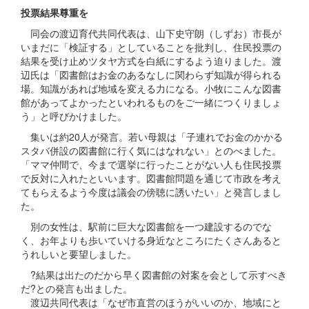
投票結果尊重を
同会の渡辺育代共同代表は、山下史守朗（しずお）市長が
いまだに「検証する」としていることを批判し、住民投票の
結果を受け止めツタヤ方式を白紙にするよう迫りました。渡
辺氏は「図書館はお金のあるなしに関わらず知識が得られる
場。知識があれば地域を変える力になる。小牧にこんな図書
館があってよかったといわれるものをご一緒につくりましょ
う」と呼びかけました。
集いは約20人が発言。若い母親は「子連れでお金のかかる
スタバ併設の図書館に行く気にはなれない」とのべました。
「ママ仲間で、今まで選挙に行ったことがない人も住民投票
で反対に入れたといいます。図書館問題を通じて市政を考え
てもらえるよう今度は議会の傍聴に誘いたい」と発言しまし
た。
別の女性は、駅前に巨大な図書館を一つ建設するのでな
く、お年よりも歩いていける身近なところにたくさんあると
うれしいと要望しました。
?結果は出たのだから早く図書館の対案を会として示すべき
だ?との発言も出ました。
渡辺共同代表は「なぜ市直営のほうがいいのか、地域にと