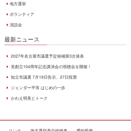
地方選挙
ボランティア
演説会
最新ニュース
2027年名古屋市議選予定候補第3次発表
党創立104周年記念講演会の視聴会を開催！
知立市議選 7月19日告示、27日投票
ジェンダー平等 はじめの一歩
かわえ明美とトーク
リンク
地方選挙予定候補者
愛知民報