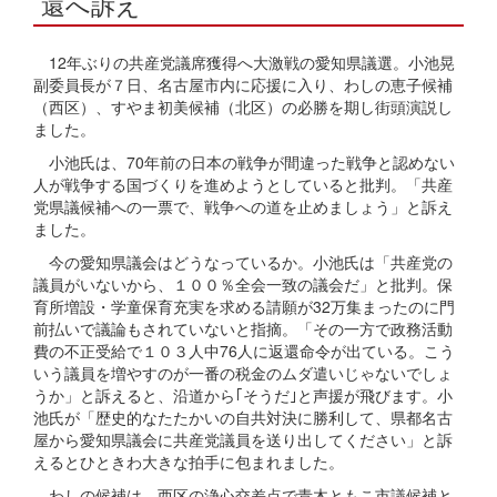
還へ訴え
12年ぶりの共産党議席獲得へ大激戦の愛知県議選。小池晃
副委員長が７日、名古屋市内に応援に入り、わしの恵子候補
（西区）、すやま初美候補（北区）の必勝を期し街頭演説し
ました。
小池氏は、70年前の日本の戦争が間違った戦争と認めない
人が戦争する国づくりを進めようとしていると批判。「共産
党県議候補への一票で、戦争への道を止めましょう」と訴え
ました。
今の愛知県議会はどうなっているか。小池氏は「共産党の
議員がいないから、１００％全会一致の議会だ」と批判。保
育所増設・学童保育充実を求める請願が32万集まったのに門
前払いで議論もされていないと指摘。「その一方で政務活動
費の不正受給で１０３人中76人に返還命令が出ている。こう
いう議員を増やすのが一番の税金のムダ遣いじゃないでしょ
うか」と訴えると、沿道から｢そうだ｣と声援が飛びます。小
池氏が「歴史的なたたかいの自共対決に勝利して、県都名古
屋から愛知県議会に共産党議員を送り出してください」と訴
えるとひときわ大きな拍手に包まれました。
わしの候補は、西区の浄心交差点で青木ともこ市議候補と