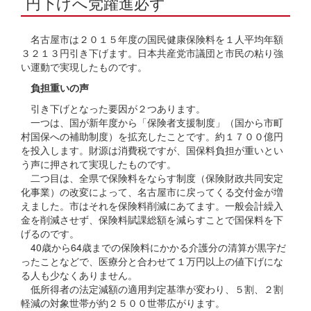
円下げへ党躍進必ず
名古屋市は２０１５年度の国民健康保険料を１人平均年額
３２１３円引き下げます。日本共産党市議団と市民の粘り強
い運動で実現したものです。
負担重いの声
引き下げとなった要因が２つあります。
一つは、国が新年度から「保険者支援制度」（国から市町
村国保への補助制度）を拡充したことです。約１７００億円
を投入します。財源は消費税ですが、国保料負担が重いとい
う声に押されて実現したものです。
二つ目は、全県で保険料をならす制度（保険財政共同安定
化事業）の改変によって、名古屋市に戻ってくる交付金が増
えました。市はそれを保険料削減にあてます。一般会計繰入
金を削減させず、保険料賦課総額を減らすことで国保料を下
げるのです。
40歳から64歳までの保険料にかかる介護分の清算が黒字だ
ったことなどで、医療分と合わせて１万円以上の値下げにな
る人も少なくありません。
低所得者の法定減額の適用判定基準が変わり、５割、２割
軽減の対象世帯が約２５００世帯広がります。