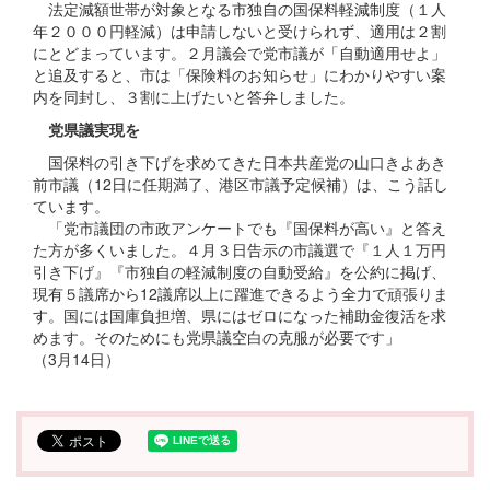
法定減額世帯が対象となる市独自の国保料軽減制度（１人
年２０００円軽減）は申請しないと受けられず、適用は２割
にとどまっています。２月議会で党市議が「自動適用せよ」
と追及すると、市は「保険料のお知らせ」にわかりやすい案
内を同封し、３割に上げたいと答弁しました。
党県議実現を
国保料の引き下げを求めてきた日本共産党の山口きよあき
前市議（12日に任期満了、港区市議予定候補）は、こう話し
ています。
「党市議団の市政アンケートでも『国保料が高い』と答え
た方が多くいました。４月３日告示の市議選で『１人１万円
引き下げ』『市独自の軽減制度の自動受給』を公約に掲げ、
現有５議席から12議席以上に躍進できるよう全力で頑張りま
す。国には国庫負担増、県にはゼロになった補助金復活を求
めます。そのためにも党県議空白の克服が必要です」
（3月14日）