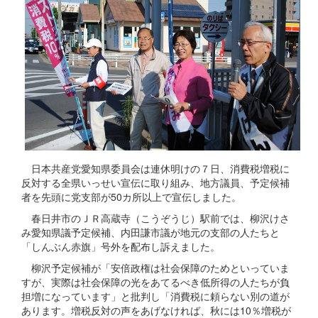
日本共産党愛知県委員会は連休明けの７日、消費税増税に
反対する全県いっせい宣伝に取り組み、地方議員、予定候補
者を先頭に党支部が50カ所以上で宣伝しました。
春日井市のＪＲ高蔵寺（こうぞうじ）駅前では、柳沢けさ
み愛知県議予定候補、内田謙市議が地元の支部の人たちと
「しんぶん赤旗」号外を配布し訴えました。
柳沢予定候補が「安倍政権は社会保障のためといっていま
すが、実際は社会保障の光をあてるべき低所得の人たちが負
担増になっています」と批判し「消費税に頼らない別の道が
あります。増税反対の声をあげなければ、秋には10％増税が