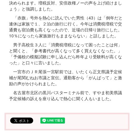
決められます。増税反対、安倍政権ノーの声を上げ続けまし
ょう」と強調しました。
「赤旗」号外を熱心に読んでいた男性（43）は「例年だと
連休は家族で１、２泊の旅行に行く。今年は消費税増税で交
通費も宿泊費も高くなったので、近場の日帰り旅行にした。
10％になったら家族旅行もままならない」と話しました。
男子高校生３人に「消費税増税になって困ったことは何」
と聞くと、「参考書代が高くなって多く買えなくなった。」
「予備校の模擬試験に申し込んだら昨年より受験料が高くな
った」と口々に言いました。
一宮市のＪＲ尾張一宮駅前では、いたくら正文県議予定候
補が尾関むねお市議と宣伝。通勤客から「がんばって」と激
励の声がかけられました。
名古屋市北区の黒川バスターミナル前で、すやま初美県議
予定候補の訴えを座り込んで熱心に聞く人もいました。