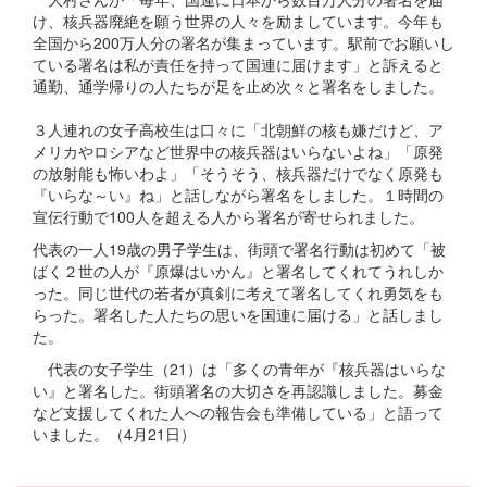
け、核兵器廃絶を願う世界の人々を励ましています。今年も
全国から200万人分の署名が集まっています。駅前でお願いし
ている署名は私が責任を持って国連に届けます」と訴えると
通勤、通学帰りの人たちが足を止め次々と署名をしました。
３人連れの女子高校生は口々に「北朝鮮の核も嫌だけど、ア
メリカやロシアなど世界中の核兵器はいらないよね」「原発
の放射能も怖いわよ」「そうそう、核兵器だけでなく原発も
『いらな～い』ね」と話しながら署名をしました。１時間の
宣伝行動で100人を超える人から署名が寄せられました。
代表の一人19歳の男子学生は、街頭で署名行動は初めて「被
ばく２世の人が『原爆はいかん』と署名してくれてうれしか
った。同じ世代の若者が真剣に考えて署名してくれ勇気をも
らった。署名した人たちの思いを国連に届ける」と話しまし
た。
代表の女子学生（21）は「多くの青年が『核兵器はいらな
い』と署名した。街頭署名の大切さを再認識しました。募金
など支援してくれた人への報告会も準備している」と語って
いました。（4月21日）