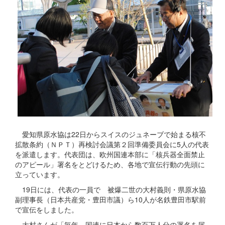
愛知県原水協は22日からスイスのジュネーブで始まる核不
拡散条約（ＮＰＴ）再検討会議第２回準備委員会に5人の代表
を派遣します。代表団は、欧州国連本部に「核兵器全面禁止
のアピール」署名をとどけるため、各地で宣伝行動の先頭に
立っています。
19日には、代表の一員で 被爆二世の大村義則・県原水協
副理事長（日本共産党・豊田市議）ら10人が名鉄豊田市駅前
で宣伝をしました。
大村さんが「毎年、国連に日本から数百万人分の署名を届