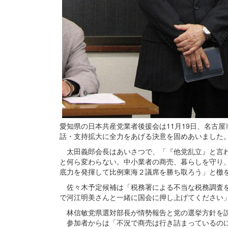
愛知県の日本共産党業者後援会は11月19日、名古
話・支持拡大に全力をあげる決意を固めあいました
太田義郎会長はあいさつで、「『他党乱立』と言わ
と何ら変わらない。中小業者の商売、暮らしを守り
底力を発揮して比例東海２議席を勝ち取ろう」と檄
佐々木予定候補は「税務署による不当な税務調査を
で河江明美さんと一緒に国会に押し上げてください
林信敏党県選対部長が情勢報告と党の選挙方針を
参加者からは「不況で商売は行き詰まっているのに