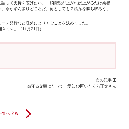
に語って支持を広げたい」「消費税が上がれば上がるだけ業者
る。今が踏ん張りどころだ。何としても２議席を勝ち取ろう」
ース発行など旺盛にとりくむことを決めました。
きます。（11月21日）
予
命守る先頭にたって 愛知10区いたくら正文さん
一覧へ戻る