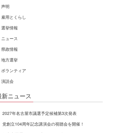
声明
雇用とくらし
選挙情報
ニュース
県政情報
地方選挙
ボランティア
演説会
最新ニュース
2027年名古屋市議選予定候補第3次発表
党創立104周年記念講演会の視聴会を開催！