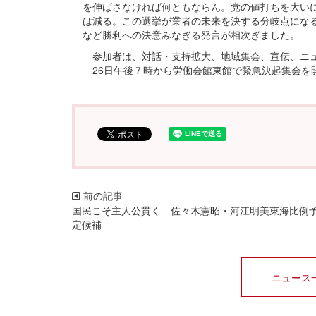
を伸ばさなければ何ともならん。党の値打ちを大い
は減る。この選挙が業者の未来を決する分岐点にな
など勝利への決意みなぎる発言が相次ぎました。
参加者は、対話・支持拡大、地域集会、宣伝、ニュ
26日午後７時から労働会館東館で緊急決起集会を開
国民こそ主人公貫く 佐々木憲昭・河江明美東海比例
定候補
ニュース