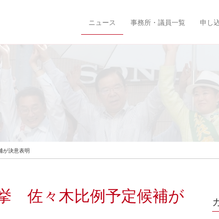
ニュース
事務所・議員一覧
申し
補が決意表明
挙 佐々木比例予定候補が