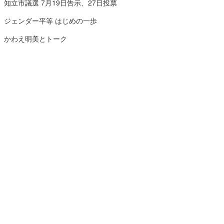
知立市議選 7月19日告示、27日投票
ジェンダー平等 はじめの一歩
かわえ明美とトーク