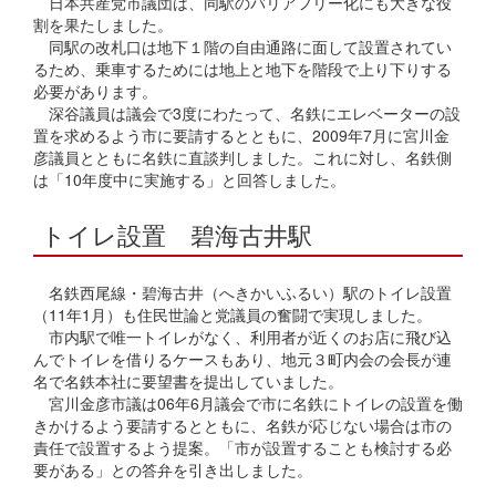
日本共産党市議団は、同駅のバリアフリー化にも大きな役
割を果たしました。
同駅の改札口は地下１階の自由通路に面して設置されてい
るため、乗車するためには地上と地下を階段で上り下りする
必要があります。
深谷議員は議会で3度にわたって、名鉄にエレベーターの設
置を求めるよう市に要請するとともに、2009年7月に宮川金
彦議員とともに名鉄に直談判しました。これに対し、名鉄側
は「10年度中に実施する」と回答しました。
トイレ設置 碧海古井駅
名鉄西尾線・碧海古井（へきかいふるい）駅のトイレ設置
（11年1月）も住民世論と党議員の奮闘で実現しました。
市内駅で唯一トイレがなく、利用者が近くのお店に飛び込
んでトイレを借りるケースもあり、地元３町内会の会長が連
名で名鉄本社に要望書を提出していました。
宮川金彦市議は06年6月議会で市に名鉄にトイレの設置を働
きかけるよう要請するとともに、名鉄が応じない場合は市の
責任で設置するよう提案。「市が設置することも検討する必
要がある」との答弁を引き出しました。