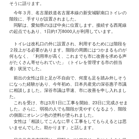
そうに語ります。
今年３月、名古屋鉄道名古屋本線の新安城駅南口トイレの
階段に、手すりが設置されました。
同駅は、愛知県のほぼ中央に位置します。接続する西尾線
の起点でもあり、1日約1万8000人が利用しています。
トイレは改札口の外に設置され、利用するためには階段を
２段上がる必要があります。階段の周囲にはつかまるものが
何もなく、「利用率が高く、これまでも市に改善を求める声
がたくさん寄せられていた」（トイレを管理する市の担当
者）状況でした。
前出の女性は目と足が不自由で、何度も足を踏み外しそう
になった経験があり、今年初め、日本共産党の深谷惠子市議
に相談しました。深谷市議は早速、市に改善を申し入れまし
た。
これを受け、市は3月1日に工事を開始、23日に完成させま
した。さらに、弱視の人でも階段が見やすくなるよう、階段
の側面にオレンジ色の塗料が塗られました。
女性は「相談してこんなに早く工事をしてもらえるとは思
いませんでした。助かります」と話します。